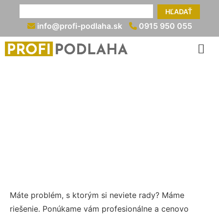
HĽADAŤ
info@profi-podlaha.sk
0915 950 055
Lepenie dlažby na styrodur
info@profi-podlaha.sk
0915 950 055
Máte problém, s ktorým si neviete rady? Máme
riešenie. Ponúkame vám profesionálne a cenovo