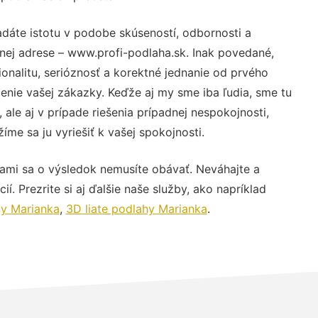
adáte istotu v podobe skúseností, odbornosti a
nej adrese – www.profi-podlaha.sk. Inak povedané,
nalitu, serióznosť a korektné jednanie od prvého
nie vašej zákazky. Keďže aj my sme iba ľudia, sme tu
 ale aj v prípade riešenia prípadnej nespokojnosti,
me sa ju vyriešiť k vašej spokojnosti.
nami sa o výsledok nemusíte obávať. Neváhajte a
ií. Prezrite si aj ďalšie naše služby, ako napríklad
by Marianka
,
3D liate podlahy Marianka
.