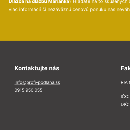
Dlažba na dlažbu Marianka
? Hľadáte na to skúsených
viac informácií či nezáväznú cenovú ponuku nás neváh
Kontaktujte nás
Fa
info@profi-podlaha.sk
RIA 
0915 950 055
IČO
DIČ