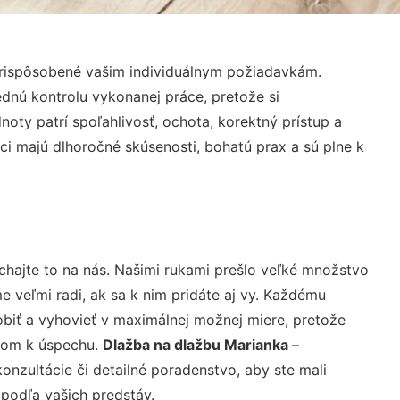
prispôsobené vašim individuálnym požiadavkám.
lednú kontrolu vykonanej práce, pretože si
ty patrí spoľahlivosť, ochota, korektný prístup a
i majú dlhoročné skúsenosti, bohatú prax a sú plne k
chajte to na nás. Našimi rukami prešlo veľké množstvo
veľmi radi, ak sa k nim pridáte aj vy. Každému
biť a vyhovieť v maximálnej možnej miere, pretože
účom k úspechu.
Dlažba na dlažbu Marianka
–
nzultácie či detailné poradenstvo, aby ste mali
 podľa vašich predstáv.