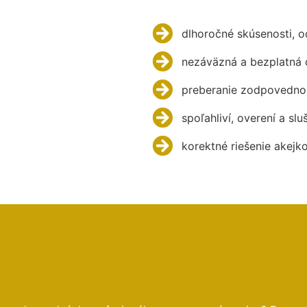
dlhoročné skúsenosti, 
nezáväzná a bezplatná 
preberanie zodpovednos
spoľahliví, overení a slu
korektné riešenie akejk