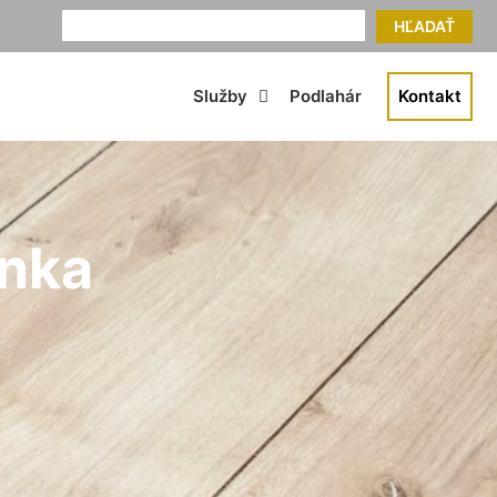
HĽADAŤ
Služby
Podlahár
Kontakt
anka