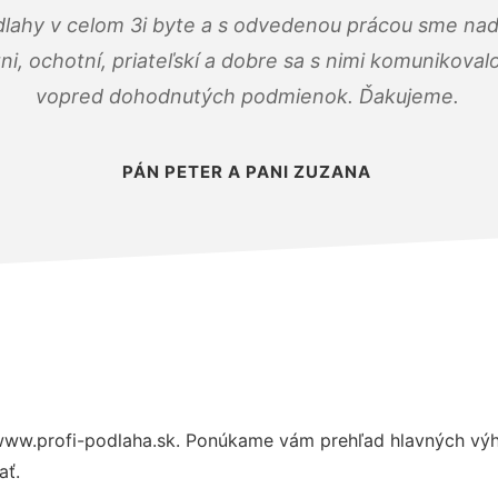
dlahy v celom 3i byte a s odvedenou prácou sme nad
zni, ochotní, priateľskí a dobre sa s nimi komunikoval
vopred dohodnutých podmienok. Ďakujeme.
PÁN PETER A PANI ZUZANA
www.profi-podlaha.sk. Ponúkame vám prehľad hlavných výho
ať.