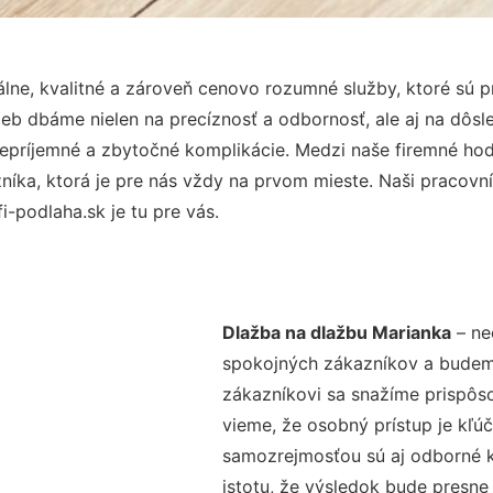
lne, kvalitné a zároveň cenovo rozumné služby, ktoré sú 
užieb dbáme nielen na precíznosť a odbornosť, ale aj na dôs
ríjemné a zbytočné komplikácie. Medzi naše firemné hodno
ka, ktorá je pre nás vždy na prvom mieste. Naši pracovníc
-podlaha.sk je tu pre vás.
Dlažba na dlažbu Marianka
– ne
spokojných zákazníkov a budeme 
zákazníkovi sa snažíme prispôso
vieme, že osobný prístup je kľ
samozrejmosťou sú aj odborné ko
istotu, že výsledok bude presne