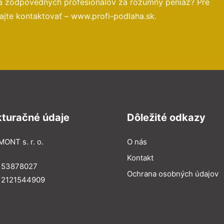
 a zodpovedných profesionálov za rozumný peniaz? Pre
ajte kontaktovať – www.profi-podlaha.sk.
kturačné údaje
Dôležité odkazy
MONT s. r. o.
O nás
Kontakt
: 53878027
Ochrana osobných údajov
: 2121544909