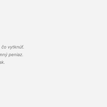
 čo vytknúť.
umný peniaz.
sk.