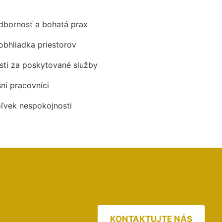
odbornosť a bohatá prax
obhliadka priestorov
ti za poskytované služby
šní pracovníci
oľvek nespokojnosti
KONTAKTUJTE NÁS