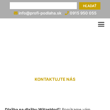
HĽADAŤ
info@profi-podlaha.sk
0915 950 055
Dlažba na dlažbu
Witzeldorf
KONTAKTUJTE NÁS
Dlažba na dlažbu Witzeldorf
? Ponúkame vám