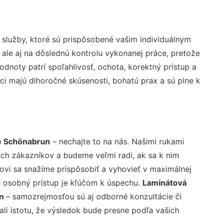
služby, ktoré sú prispôsobené vašim individuálnym
 ale aj na dôslednú kontrolu vykonanej práce, pretože
noty patrí spoľahlivosť, ochota, korektný prístup a
i majú dlhoročné skúsenosti, bohatú prax a sú plne k
e Schönabrun
– nechajte to na nás. Našimi rukami
ch zákazníkov a budeme veľmi radi, ak sa k nim
ovi sa snažíme prispôsobiť a vyhovieť v maximálnej
e osobný prístup je kľúčom k úspechu.
Laminátová
un
– samozrejmosťou sú aj odborné konzultácie či
ali istotu, že výsledok bude presne podľa vašich