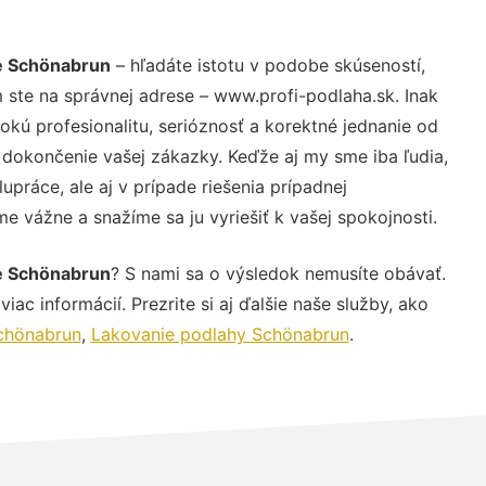
e Schönabrun
– hľadáte istotu v podobe skúseností,
 ste na správnej adrese – www.profi-podlaha.sk. Inak
ú profesionalitu, serióznosť a korektné jednanie od
dokončenie vašej zákazky. Keďže aj my sme iba ľudia,
upráce, ale aj v prípade riešenia prípadnej
e vážne a snažíme sa ju vyriešiť k vašej spokojnosti.
e Schönabrun
? S nami sa o výsledok nemusíte obávať.
iac informácií. Prezrite si aj ďalšie naše služby, ako
chönabrun
,
Lakovanie podlahy Schönabrun
.