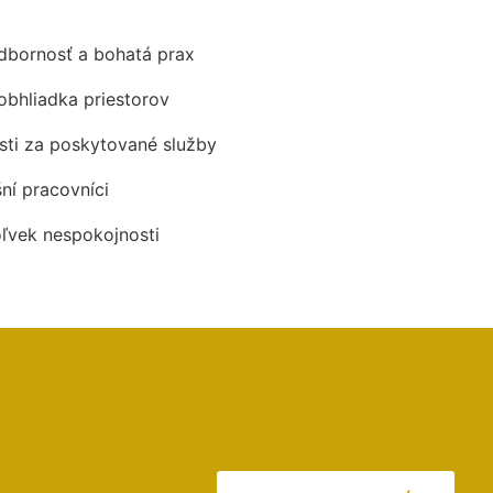
odbornosť a bohatá prax
obhliadka priestorov
ti za poskytované služby
šní pracovníci
oľvek nespokojnosti