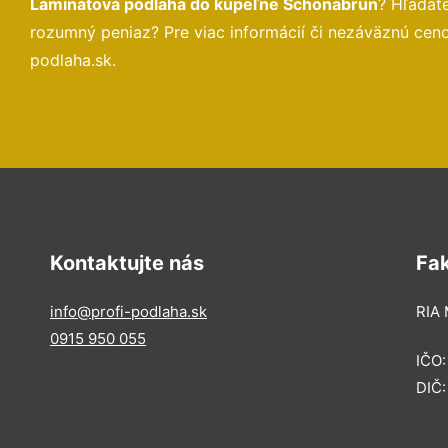
Laminátová podlaha do kúpeľne Schönabrun
? Hľadát
rozumný peniaz? Pre viac informácií či nezáväznú cen
podlaha.sk.
Kontaktujte nás
Fa
info@profi-podlaha.sk
RIA 
0915 950 055
IČO
DIČ