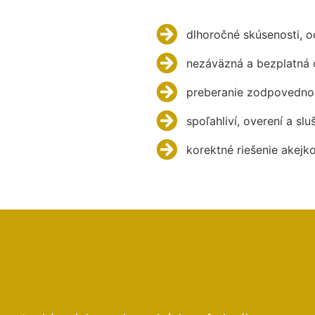
dlhoročné skúsenosti, 
nezáväzná a bezplatná 
preberanie zodpovednos
spoľahliví, overení a slu
korektné riešenie akejk