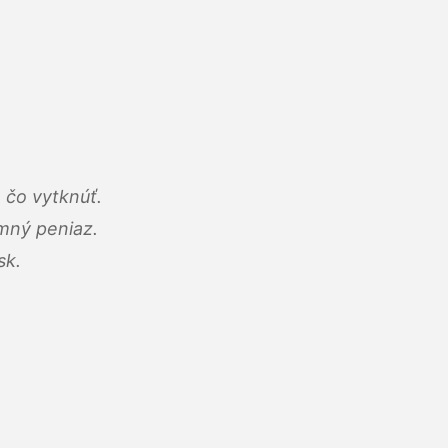
 čo vytknúť.
umný peniaz.
sk.