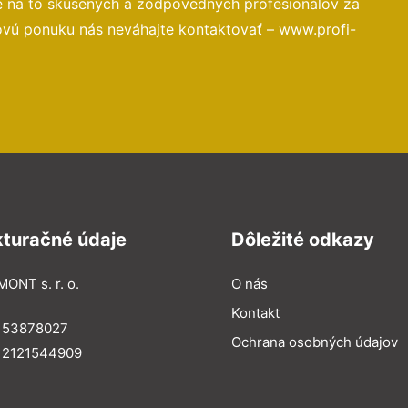
e na to skúsených a zodpovedných profesionálov za
ovú ponuku nás neváhajte kontaktovať – www.profi-
kturačné údaje
Dôležité odkazy
MONT s. r. o.
O nás
Kontakt
: 53878027
Ochrana osobných údajov
: 2121544909