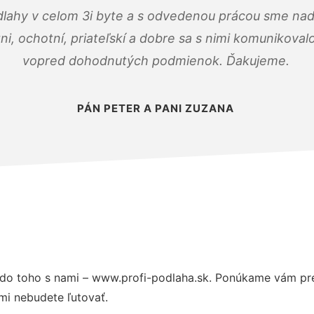
dlahy v celom 3i byte a s odvedenou prácou sme nad
zni, ochotní, priateľskí a dobre sa s nimi komunikoval
vopred dohodnutých podmienok. Ďakujeme.
PÁN PETER A PANI ZUZANA
do toho s nami – www.profi-podlaha.sk. Ponúkame vám pre
mi nebudete ľutovať.