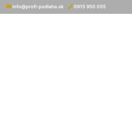
info@profi-podlaha.sk
0915 950 055
Laminátová p