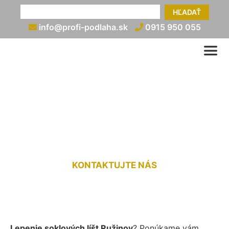
HĽADAŤ
info@profi-podlaha.sk
0915 950 055
Lepenie soklových líšt
Ružinov
KONTAKTUJTE NÁS
Lepenie soklových líšt Ružinov
? Ponúkame vám