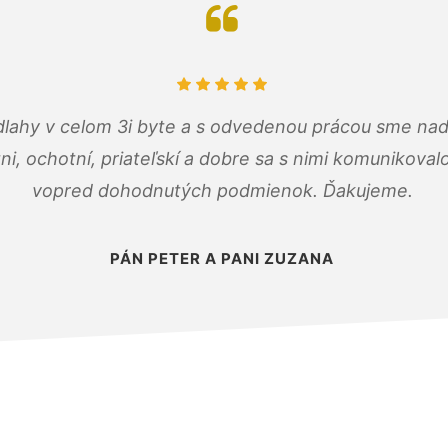
dlahy v celom 3i byte a s odvedenou prácou sme nad
zni, ochotní, priateľskí a dobre sa s nimi komunikoval
vopred dohodnutých podmienok. Ďakujeme.
PÁN PETER A PANI ZUZANA