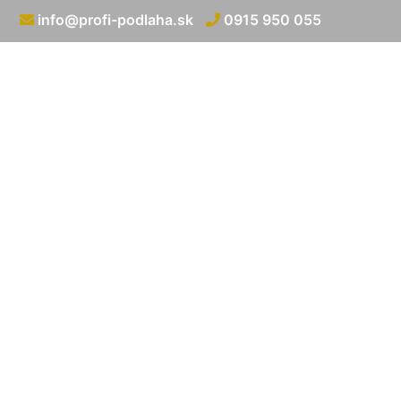
info@profi-podlaha.sk
0915 950 055
Montáž líšt na p