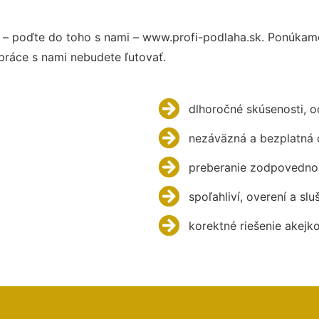
– poďte do toho s nami – www.profi-podlaha.sk. Ponúkam
práce s nami nebudete ľutovať.
dlhoročné skúsenosti, 
nezáväzná a bezplatná 
preberanie zodpovednos
spoľahliví, overení a slu
korektné riešenie akejk