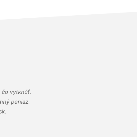
 čo vytknúť.
umný peniaz.
sk.