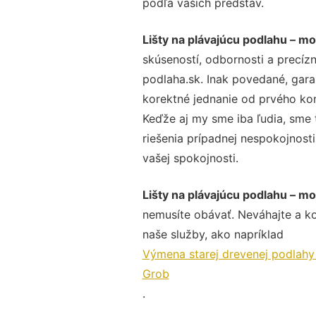
podľa vašich predstáv.
Lišty na plávajúcu podlahu – m
skúseností, odbornosti a precíz
podlaha.sk. Inak povedané, gara
korektné jednanie od prvého ko
Keďže aj my sme iba ľudia, sme t
riešenia prípadnej nespokojnosti
vašej spokojnosti.
Lišty na plávajúcu podlahu – m
nemusíte obávať. Neváhajte a kont
naše služby, ako napríklad
Výmena starej drevenej podlah
Grob
.