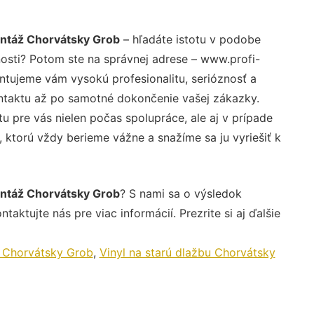
ontáž Chorvátsky Grob
– hľadáte istotu v podobe
nosti? Potom ste na správnej adrese – www.profi-
ntujeme vám vysokú profesionalitu, serióznosť a
ntaktu až po samotné dokončenie vašej zákazky.
u pre vás nielen počas spolupráce, ale aj v prípade
, ktorú vždy berieme vážne a snažíme sa ju vyriešiť k
ontáž Chorvátsky Grob
? S nami sa o výsledok
aktujte nás pre viac informácií. Prezrite si aj ďalšie
y Chorvátsky Grob
,
Vinyl na starú dlažbu Chorvátsky