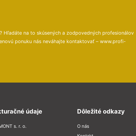
? Hľadáte na to skúsených a zodpovedných profesionálov
cenovú ponuku nás neváhajte kontaktovať – www.profi-
kturačné údaje
Dôležité odkazy
MONT s. r. o.
O nás
Kontakt