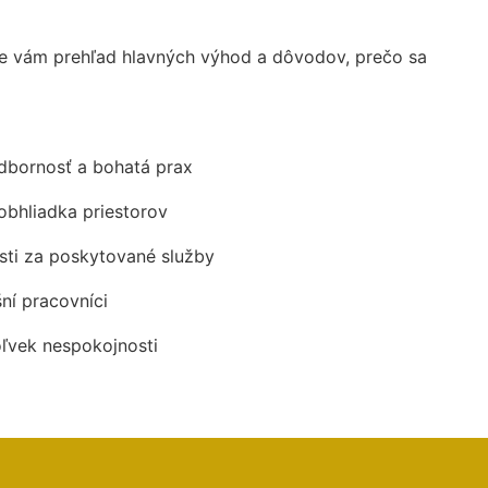
e vám prehľad hlavných výhod a dôvodov, prečo sa
odbornosť a bohatá prax
obhliadka priestorov
ti za poskytované služby
šní pracovníci
oľvek nespokojnosti