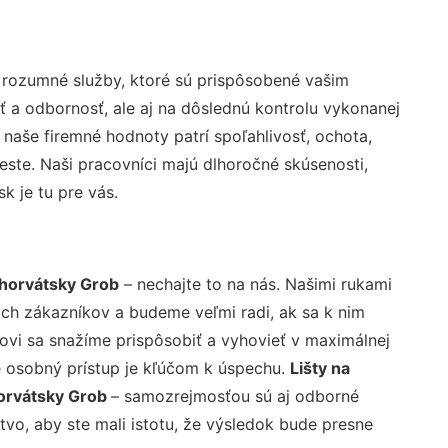
 rozumné služby, ktoré sú prispôsobené vašim
ť a odbornosť, ale aj na dôslednú kontrolu vykonanej
aše firemné hodnoty patrí spoľahlivosť, ochota,
ste. Naši pracovníci majú dlhoročné skúsenosti,
k je tu pre vás.
Chorvátsky Grob
– nechajte to na nás. Našimi rukami
ch zákazníkov a budeme veľmi radi, ak sa k nim
ovi sa snažíme prispôsobiť a vyhovieť v maximálnej
e osobný prístup je kľúčom k úspechu.
Lišty na
orvátsky Grob
– samozrejmosťou sú aj odborné
tvo, aby ste mali istotu, že výsledok bude presne