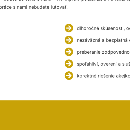
práce s nami nebudete ľutovať.
dlhoročné skúsenosti, 
nezáväzná a bezplatná 
preberanie zodpovednos
spoľahliví, overení a slu
korektné riešenie akejk