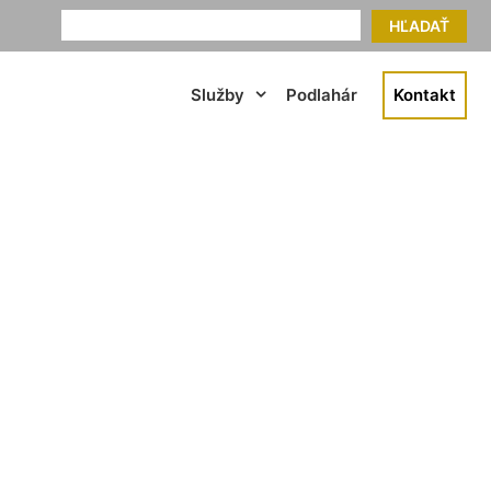
HĽADAŤ
Služby
Podlahár
Kontakt
anka pri Dunaji