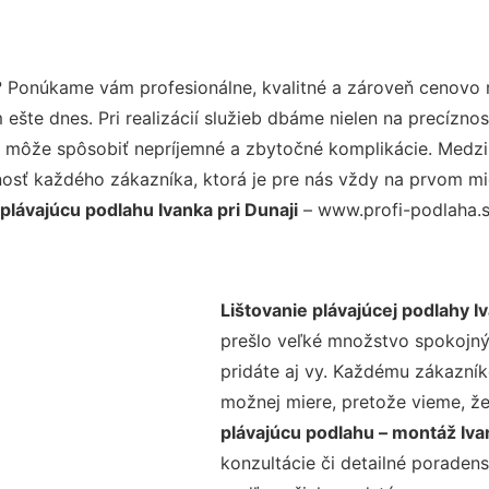
? Ponúkame vám profesionálne, kvalitné a zároveň cenovo 
šte dnes. Pri realizácií služieb dbáme nielen na precíznos
 môže spôsobiť nepríjemné a zbytočné komplikácie. Medzi n
osť každého zákazníka, ktorá je pre nás vždy na prvom mie
 plávajúcu podlahu Ivanka pri Dunaji
– www.profi-podlaha.sk
Lištovanie plávajúcej podlahy Iv
prešlo veľké množstvo spokojný
pridáte aj vy. Každému zákazník
možnej miere, pretože vieme, ž
plávajúcu podlahu – montáž Iva
konzultácie či detailné poradens