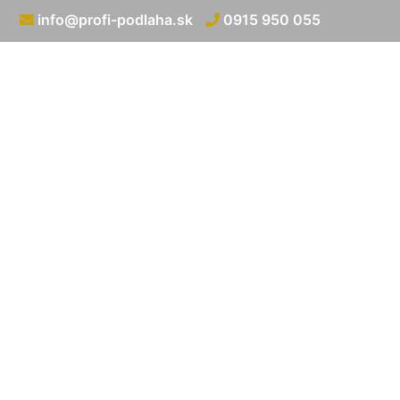
info@profi-podlaha.sk
0915 950 055
Montáž líšt na p