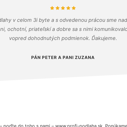
dlahy v celom 3i byte a s odvedenou prácou sme nad
zni, ochotní, priateľskí a dobre sa s nimi komunikoval
vopred dohodnutých podmienok. Ďakujeme.
PÁN PETER A PANI ZUZANA
– poďte do toho s nami – www.profi-podlaha.sk. Ponúkame