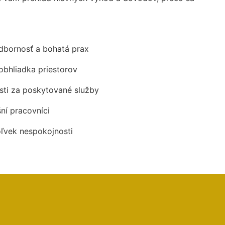
odbornosť a bohatá prax
obhliadka priestorov
ti za poskytované služby
šní pracovníci
oľvek nespokojnosti