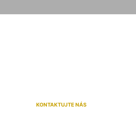
lávajúcu podlahu Iv
KONTAKTUJTE NÁS