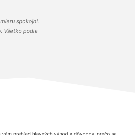
mieru spokojní.
o. Všetko podľa
 vám prehľad hlavných výhod a dôvodov, prečo sa