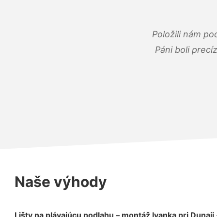
Položili nám po
Páni boli precí
Naše výhody
Lišty na plávajúcu podlahu – montáž Ivanka pri Dunaji