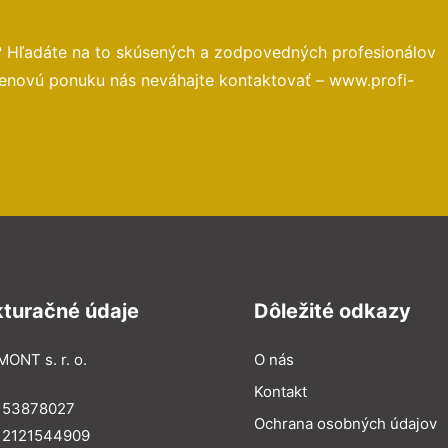
? Hľadáte na to skúsených a zodpovedných profesionálov
cenovú ponuku nás neváhajte kontaktovať – www.profi-
kturačné údaje
Dôležité odkazy
MONT s. r. o.
O nás
Kontakt
: 53878027
Ochrana osobných údajov
: 2121544909