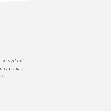
 čo vytknúť.
umný peniaz.
sk.