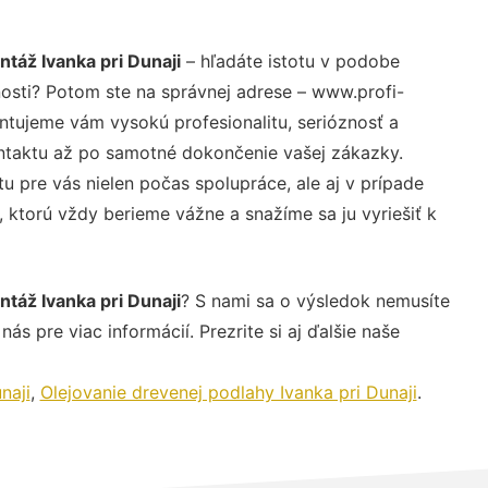
ntáž Ivanka pri Dunaji
– hľadáte istotu v podobe
nosti? Potom ste na správnej adrese – www.profi-
ntujeme vám vysokú profesionalitu, serióznosť a
ntaktu až po samotné dokončenie vašej zákazky.
u pre vás nielen počas spolupráce, ale aj v prípade
, ktorú vždy berieme vážne a snažíme sa ju vyriešiť k
ntáž Ivanka pri Dunaji
? S nami sa o výsledok nemusíte
ás pre viac informácií. Prezrite si aj ďalšie naše
naji
,
Olejovanie drevenej podlahy Ivanka pri Dunaji
.