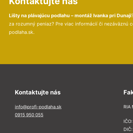
Kontaktujte nás
Lišty na plávajúcu podlahu – montáž Ivanka pri Dunaji
za rozumný peniaz? Pre viac informácií či nezáväznú 
podlaha.sk.
Kontaktujte nás
Fa
info@profi-podlaha.sk
RIA 
0915 950 055
IČO
DIČ