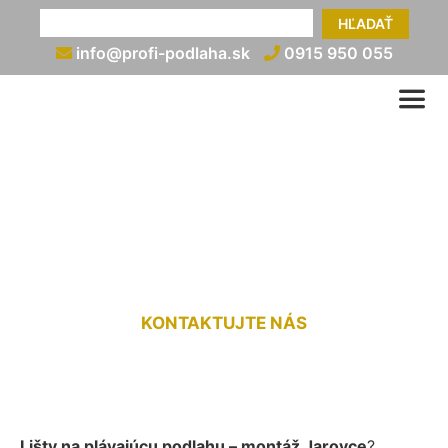
HĽADAŤ
info@profi-podlaha.sk
0915 950 055
Montáž líšt na plávajúcu
podlahu Jarovce
KONTAKTUJTE NÁS
Lišty na plávajúcu podlahu – montáž Jarovce
?