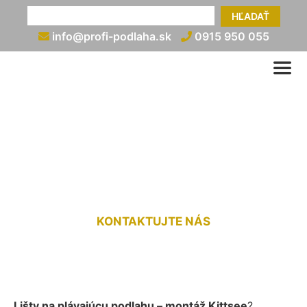
HĽADAŤ
info@profi-podlaha.sk
0915 950 055
Montáž líšt na plávajúcu
podlahu Kittsee
KONTAKTUJTE NÁS
Lišty na plávajúcu podlahu – montáž Kittsee
?