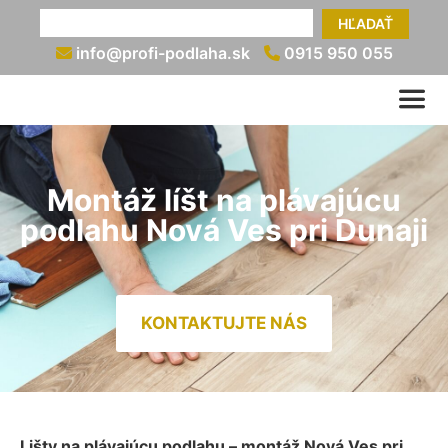
HĽADAŤ
info@profi-podlaha.sk
0915 950 055
Montáž líšt na plávajúcu
podlahu Nová Ves pri Dunaji
KONTAKTUJTE NÁS
Lišty na plávajúcu podlahu – montáž Nová Ves pri