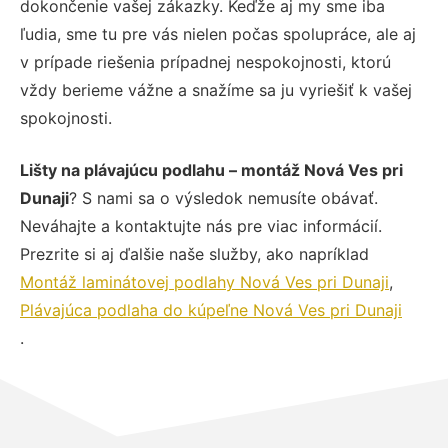
dokončenie vašej zákazky. Keďže aj my sme iba
ľudia, sme tu pre vás nielen počas spolupráce, ale aj
v prípade riešenia prípadnej nespokojnosti, ktorú
vždy berieme vážne a snažíme sa ju vyriešiť k vašej
spokojnosti.
Lišty na plávajúcu podlahu – montáž Nová Ves pri
Dunaji
? S nami sa o výsledok nemusíte obávať.
Neváhajte a kontaktujte nás pre viac informácií.
Prezrite si aj ďalšie naše služby, ako napríklad
Montáž laminátovej podlahy Nová Ves pri Dunaji
,
Plávajúca podlaha do kúpeľne Nová Ves pri Dunaji
.