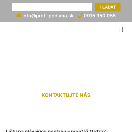
HĽADAŤ
info@profi-podlaha.sk
0915 950 055
Montáž líšt na plávajúcu
podlahu Oľdza
KONTAKTUJTE NÁS
Lišty na plávajúcu podlahu – montáž Oľdza
?