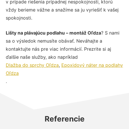
v prípade riešenia prípadnej nespokojnosti, ktorú
vždy berieme vážne a snažíme sa ju vyriešiť k vašej
spokojnosti.
Lišty na plávajúcu podlahu – montáž Oľdza
? S nami
sa o výsledok nemusíte obávať. Neváhajte a
kontaktujte nás pre viac informácií. Prezrite si aj
ďalšie naše služby, ako napríklad
Dlažba do sprchy Oľdza
,
Epoxidový náter na podlahy
Oľdza
.
Referencie