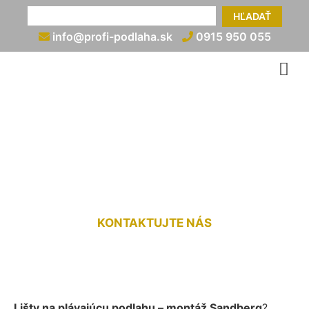
HĽADAŤ
info@profi-podlaha.sk
0915 950 055
Montáž líšt na plávajúcu
podlahu Sandberg
KONTAKTUJTE NÁS
Lišty na plávajúcu podlahu – montáž Sandberg
?