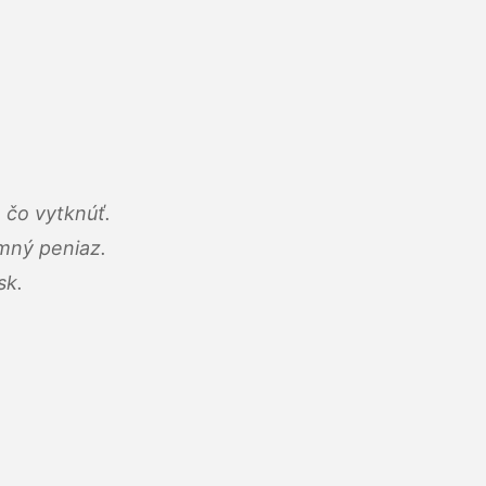
 čo vytknúť.
umný peniaz.
sk.