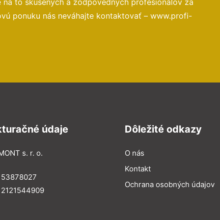
e na to skúsených a zodpovedných profesionálov za
ovú ponuku nás neváhajte kontaktovať – www.profi-
kturačné údaje
Dôležité odkazy
MONT s. r. o.
O nás
Kontakt
: 53878027
Ochrana osobných údajov
: 2121544909