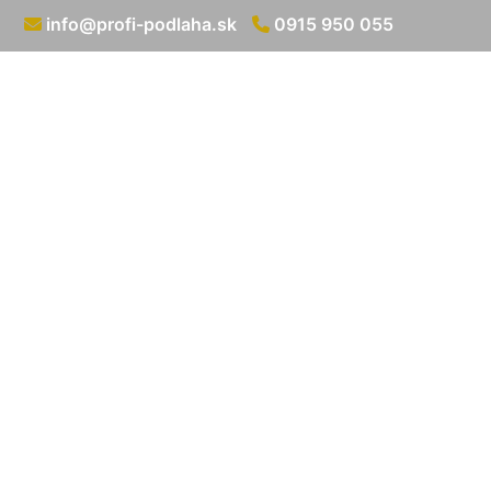
info@profi-podlaha.sk
0915 950 055
Montáž líšt 