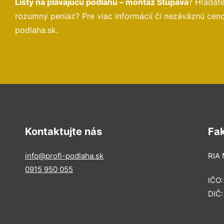
Lišty na plávajúcu podlahu – montáž Stupava
? Hľadát
rozumný peniaz? Pre viac informácií či nezáväznú cen
podlaha.sk.
Kontaktujte nás
Fa
info@profi-podlaha.sk
RIA 
0915 950 055
IČO
DIČ