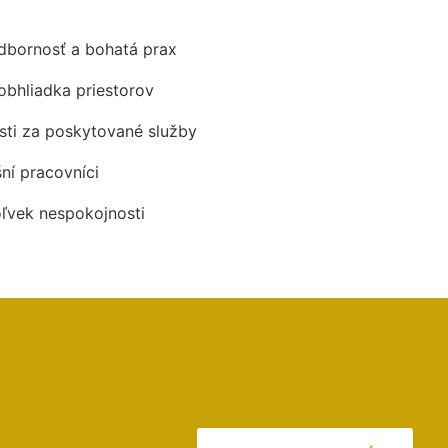
odbornosť a bohatá prax
obhliadka priestorov
ti za poskytované služby
šní pracovníci
oľvek nespokojnosti