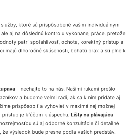
služby, ktoré sú prispôsobené vašim individuálnym
 ale aj na dôslednú kontrolu vykonanej práce, pretože
noty patrí spoľahlivosť, ochota, korektný prístup a
i majú dlhoročné skúsenosti, bohatú prax a sú plne k
Stupava
– nechajte to na nás. Našimi rukami prešlo
níkov a budeme veľmi radi, ak sa k nim pridáte aj
žíme prispôsobiť a vyhovieť v maximálnej možnej
 prístup je kľúčom k úspechu.
Lišty na plávajúcu
mozrejmosťou sú aj odborné konzultácie či detailné
u, že výsledok bude presne podľa vašich predstáv.