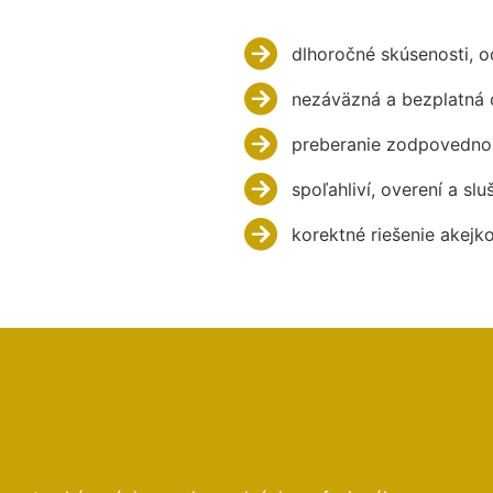
dlhoročné skúsenosti, 
nezáväzná a bezplatná 
preberanie zodpovednos
spoľahliví, overení a slu
korektné riešenie akejk