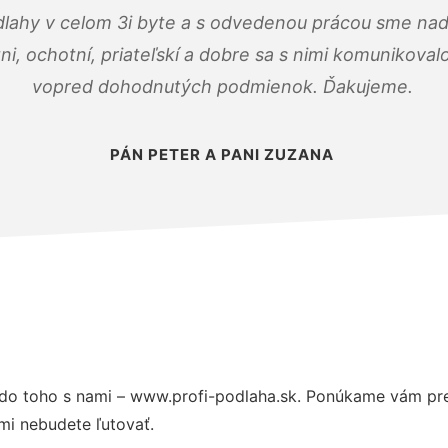
dlahy v celom 3i byte a s odvedenou prácou sme nad
zni, ochotní, priateľskí a dobre sa s nimi komunikoval
vopred dohodnutých podmienok. Ďakujeme.
PÁN PETER A PANI ZUZANA
do toho s nami – www.profi-podlaha.sk. Ponúkame vám pre
mi nebudete ľutovať.