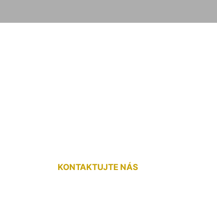
na plávajúcu podl
KONTAKTUJTE NÁS