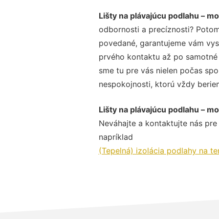
Lišty na plávajúcu podlahu – m
odbornosti a precíznosti? Potom
povedané, garantujeme vám vysok
prvého kontaktu až po samotné 
sme tu pre vás nielen počas spol
nespokojnosti, ktorú vždy beriem
Lišty na plávajúcu podlahu – m
Neváhajte a kontaktujte nás pre v
napríklad
(Tepelná) izolácia podlahy na t