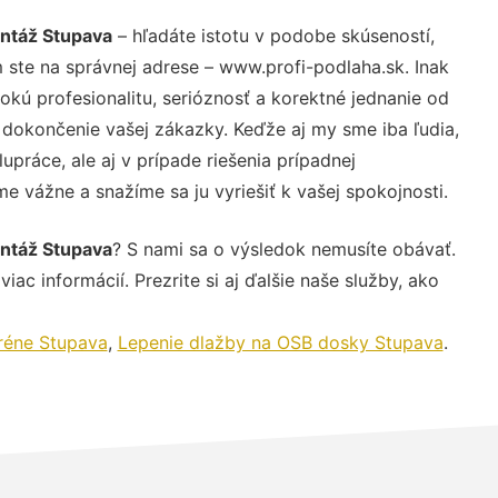
ontáž Stupava
– hľadáte istotu v podobe skúseností,
 ste na správnej adrese – www.profi-podlaha.sk. Inak
ú profesionalitu, serióznosť a korektné jednanie od
dokončenie vašej zákazky. Keďže aj my sme iba ľudia,
upráce, ale aj v prípade riešenia prípadnej
e vážne a snažíme sa ju vyriešiť k vašej spokojnosti.
ontáž Stupava
? S nami sa o výsledok nemusíte obávať.
iac informácií. Prezrite si aj ďalšie naše služby, ako
eréne Stupava
,
Lepenie dlažby na OSB dosky Stupava
.