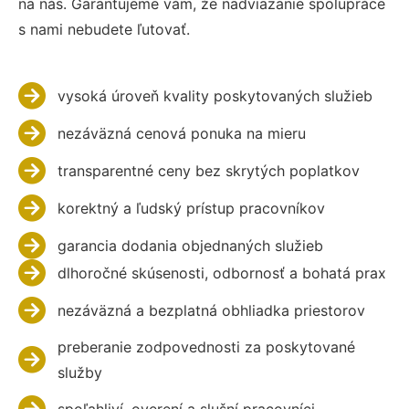
na nás. Garantujeme vám, že nadviazanie spolupráce
s nami nebudete ľutovať.
vysoká úroveň kvality poskytovaných služieb
nezáväzná cenová ponuka na mieru
transparentné ceny bez skrytých poplatkov
korektný a ľudský prístup pracovníkov
garancia dodania objednaných služieb
dlhoročné skúsenosti, odbornosť a bohatá prax
nezáväzná a bezplatná obhliadka priestorov
preberanie zodpovednosti za poskytované
služby
spoľahliví, overení a slušní pracovníci