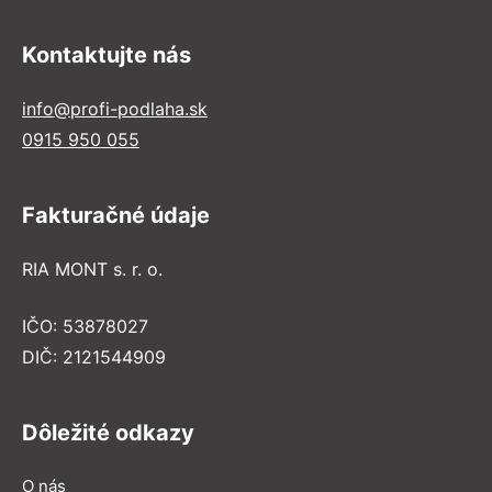
Kontaktujte nás
info@profi-podlaha.sk
0915 950 055
Fakturačné údaje
RIA MONT s. r. o.
IČO: 53878027
DIČ: 2121544909
Dôležité odkazy
O nás