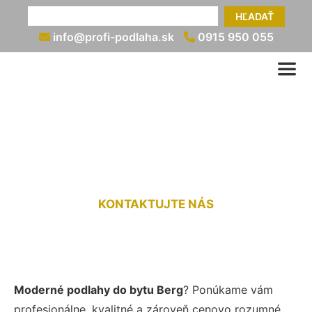
HĽADAŤ
info@profi-podlaha.sk
0915 950 055
Podlaha do bytu Berg
KONTAKTUJTE NÁS
Moderné podlahy do bytu Berg
? Ponúkame vám
profesionálne, kvalitné a zároveň cenovo rozumné