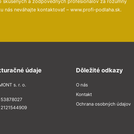
to skúsených a zodpovedných profesionálov za rozumný
ku nás neváhajte kontaktovať – www.profi-podlaha.sk.
kturačné údaje
Dôležité odkazy
MONT s. r. o.
O nás
Kontakt
: 53878027
Ochrana osobných údajov
: 2121544909