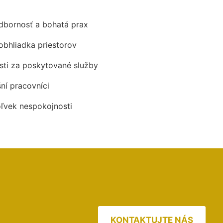
odbornosť a bohatá prax
obhliadka priestorov
ti za poskytované služby
šní pracovníci
oľvek nespokojnosti
KONTAKTUJTE NÁS