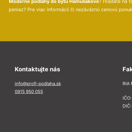
Moderné podlahy do bytu Hamuliakovo
? Hľadáte na 
peniaz? Pre viac informácií či nezáväznú cenovú ponu
Kontaktujte nás
Fa
info@profi-podlaha.sk
RIA 
0915 950 055
IČO
DIČ