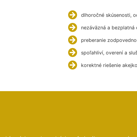
dlhoročné skúsenosti, 
nezáväzná a bezplatná 
preberanie zodpovednos
spoľahliví, overení a slu
korektné riešenie akejk