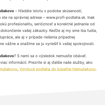
liakovo
– hľadáte istotu v podobe skúseností,
 ste na správnej adrese – www.profi-podlaha.sk. Inak
ú profesionalitu, serióznosť a korektné jednanie od
dokončenie vašej zákazky. Keďže aj my sme iba ľudia,
upráce, ale aj v prípade riešenia prípadnej
e vážne a snažíme sa ju vyriešiť k vašej spokojnosti.
liakovo
? S nami sa o výsledok nemusíte obávať.
iac informácií. Prezrite si aj ďalšie naše služby, ako
muliakovo
,
Vinylová podlaha do kúpeľne Hamuliakovo
.