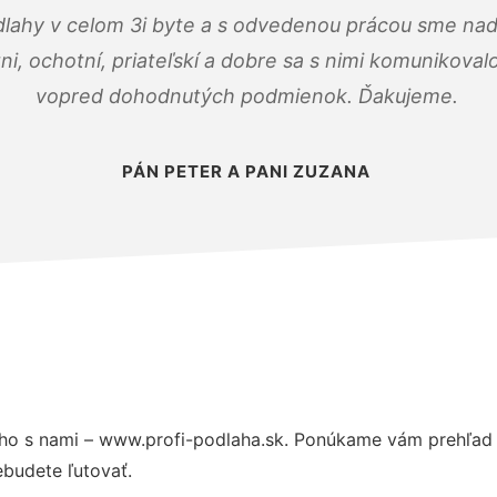
dlahy v celom 3i byte a s odvedenou prácou sme nad
zni, ochotní, priateľskí a dobre sa s nimi komunikoval
vopred dohodnutých podmienok. Ďakujeme.
PÁN PETER A PANI ZUZANA
ho s nami – www.profi-podlaha.sk. Ponúkame vám prehľad h
budete ľutovať.