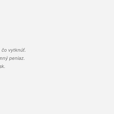
 čo vytknúť.
umný peniaz.
sk.