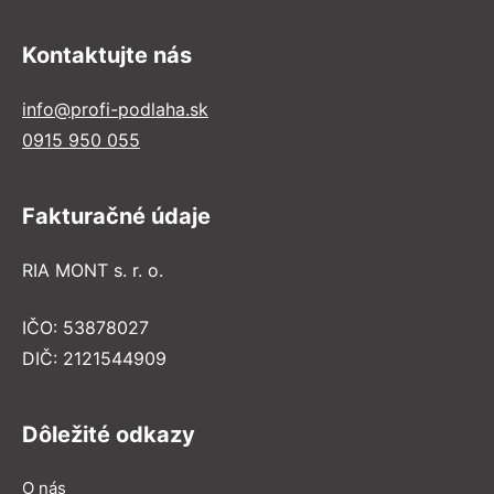
Kontaktujte nás
info@profi-podlaha.sk
0915 950 055
Fakturačné údaje
RIA MONT s. r. o.
IČO: 53878027
DIČ: 2121544909
Dôležité odkazy
O nás