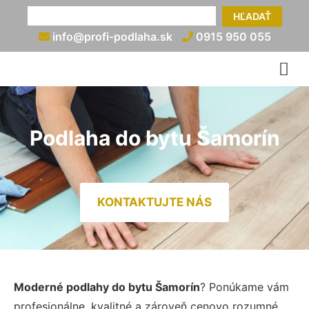
HĽADAŤ
info@profi-podlaha.sk
0915 950 055
Podlaha do bytu Šamorín
KONTAKTUJTE NÁS
Moderné podlahy do bytu Šamorín
? Ponúkame vám
profesionálne, kvalitné a zároveň cenovo rozumné