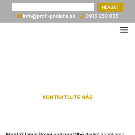
HĽADAŤ
info@profi-podlaha.sk
0915 950 055
Montáž laminátovej
podlahy Dlhé diely
KONTAKTUJTE NÁS
Montáž laminátovej podlahy Dlhé diely
? Ponúkame