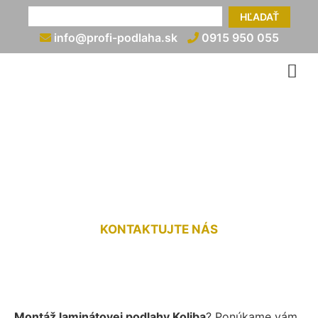
HĽADAŤ
info@profi-podlaha.sk
0915 950 055
Montáž laminátovej
podlahy Koliba
KONTAKTUJTE NÁS
Montáž laminátovej podlahy Koliba
? Ponúkame vám