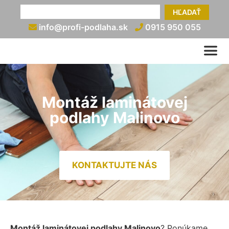
HĽADAŤ
info@profi-podlaha.sk
0915 950 055
Montáž laminátovej
podlahy Malinovo
KONTAKTUJTE NÁS
Montáž laminátovej podlahy Malinovo
? Ponúkame