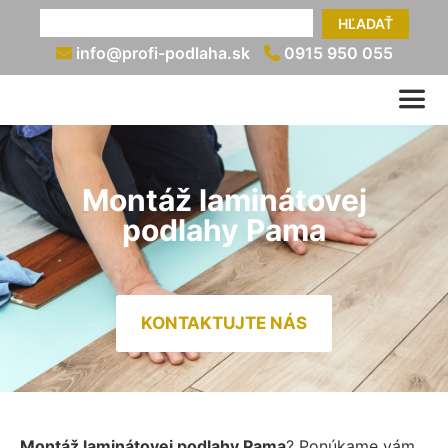
HĽADAŤ
info@profi-podlaha.sk
0915 950 055
Montáž laminátovej
podlahy Pama
KONTAKTUJTE NÁS
Montáž laminátovej podlahy Pama
? Ponúkame vám