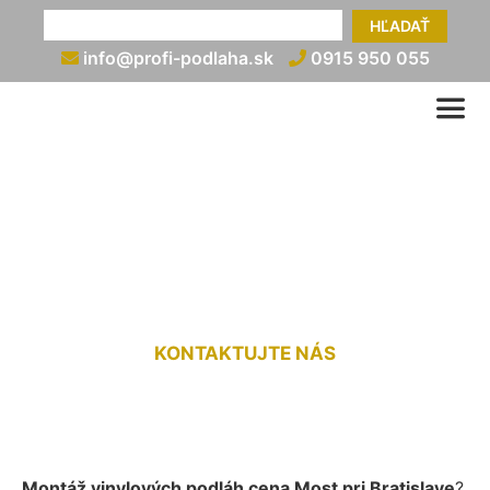
HĽADAŤ
info@profi-podlaha.sk
0915 950 055
Montáž vinylových podláh
cena Most pri Bratislave
KONTAKTUJTE NÁS
Montáž vinylových podláh cena Most pri Bratislave
?