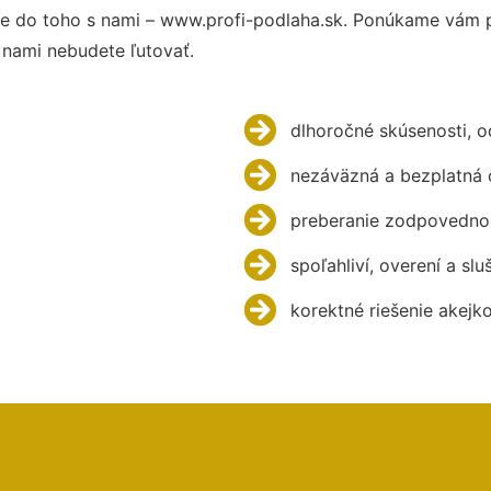
e do toho s nami – www.profi-podlaha.sk. Ponúkame vám p
 nami nebudete ľutovať.
dlhoročné skúsenosti, 
nezáväzná a bezplatná 
preberanie zodpovednos
spoľahliví, overení a slu
korektné riešenie akejk