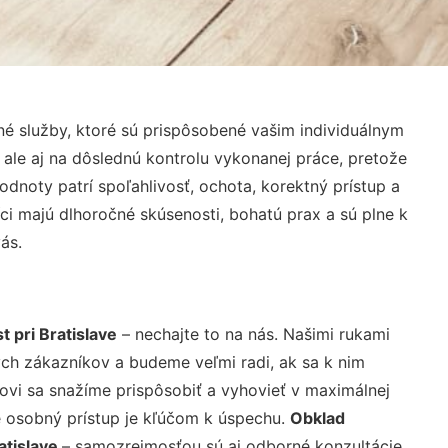
é služby, ktoré sú prispôsobené vašim individuálnym
 ale aj na dôslednú kontrolu vykonanej práce, pretože
noty patrí spoľahlivosť, ochota, korektný prístup a
i majú dlhoročné skúsenosti, bohatú prax a sú plne k
ás.
 pri Bratislave
– nechajte to na nás. Našimi rukami
ch zákazníkov a budeme veľmi radi, ak sa k nim
ovi sa snažíme prispôsobiť a vyhovieť v maximálnej
e osobný prístup je kľúčom k úspechu.
Obklad
atislave
– samozrejmosťou sú aj odborné konzultácie