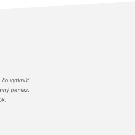
 čo vytknúť.
umný peniaz.
sk.