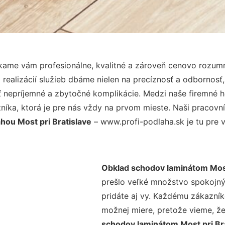
kame vám profesionálne, kvalitné a zároveň cenovo rozumn
realizácií služieb dbáme nielen na precíznosť a odbornosť,
nepríjemné a zbytočné komplikácie. Medzi naše firemné hod
ka, ktorá je pre nás vždy na prvom mieste. Naši pracovníc
hou Most pri Bratislave
– www.profi-podlaha.sk je tu pre v
Obklad schodov laminátom Most
prešlo veľké množstvo spokojný
pridáte aj vy. Každému zákazník
možnej miere, pretože vieme, ž
schodov laminátom Most pri Br