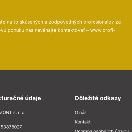
áte na to skúsených a zodpovedných profesionálov za
ovú ponuku nás neváhajte kontaktovať – www.profi-
kturačné údaje
Dôležité odkazy
MONT s. r. o.
O nás
Kontakt
: 53878027
Ochrana osobných údajov