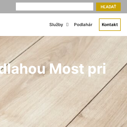
HĽADAŤ
Služby
Podlahár
Kontakt
dlahou Most pri