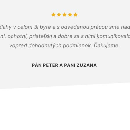
dlahy v celom 3i byte a s odvedenou prácou sme nad
zni, ochotní, priateľskí a dobre sa s nimi komunikoval
vopred dohodnutých podmienok. Ďakujeme.
PÁN PETER A PANI ZUZANA