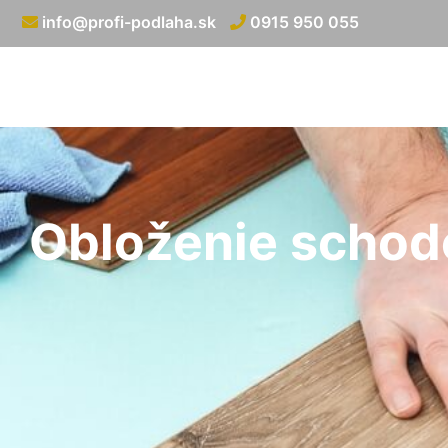
info@profi-podlaha.sk
0915 950 055
Obloženie schod