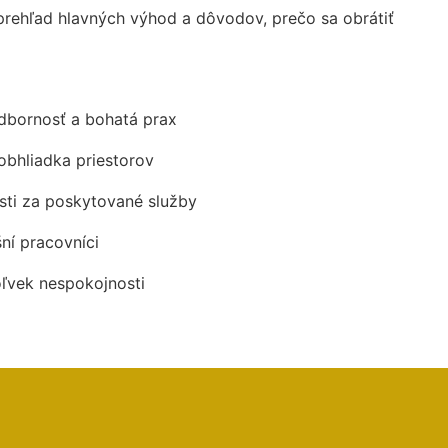
rehľad hlavných výhod a dôvodov, prečo sa obrátiť
odbornosť a bohatá prax
obhliadka priestorov
ti za poskytované služby
šní pracovníci
oľvek nespokojnosti