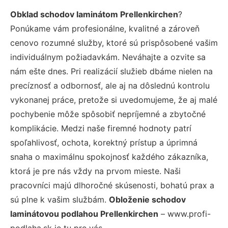
Obklad schodov laminátom Prellenkirchen
?
Ponúkame vám profesionálne, kvalitné a zároveň
cenovo rozumné služby, ktoré sú prispôsobené vašim
individuálnym požiadavkám. Neváhajte a ozvite sa
nám ešte dnes. Pri realizácií služieb dbáme nielen na
precíznosť a odbornosť, ale aj na dôslednú kontrolu
vykonanej práce, pretože si uvedomujeme, že aj malé
pochybenie môže spôsobiť nepríjemné a zbytočné
komplikácie. Medzi naše firemné hodnoty patrí
spoľahlivosť, ochota, korektný prístup a úprimná
snaha o maximálnu spokojnosť každého zákazníka,
ktorá je pre nás vždy na prvom mieste. Naši
pracovníci majú dlhoročné skúsenosti, bohatú prax a
sú plne k vašim službám.
Obloženie schodov
laminátovou podlahou Prellenkirchen
– www.profi-
podlaha.sk je tu pre vás.