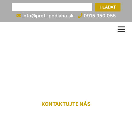
HĽADAŤ
info@profi-podlaha.sk
0915 950 055
Obloženie schodov
laminátovou podlahou
Prellenkirchen
KONTAKTUJTE NÁS