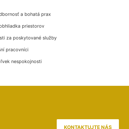
odbornosť a bohatá prax
obhliadka priestorov
ti za poskytované služby
šní pracovníci
oľvek nespokojnosti
KONTAKTUJTE NÁS