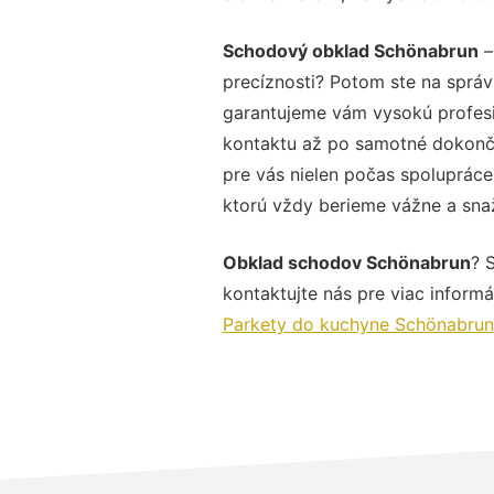
Schodový obklad Schönabrun
–
precíznosti? Potom ste na správ
garantujeme vám vysokú profesio
kontaktu až po samotné dokonče
pre vás nielen počas spolupráce,
ktorú vždy berieme vážne a snaží
Obklad schodov Schönabrun
? 
kontaktujte nás pre viac informác
Parkety do kuchyne Schönabrun