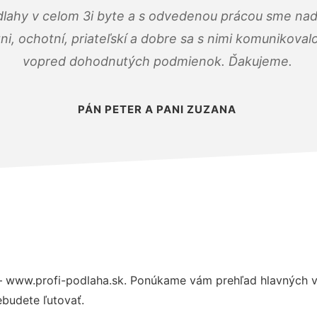
dlahy v celom 3i byte a s odvedenou prácou sme nad
zni, ochotní, priateľskí a dobre sa s nimi komunikoval
vopred dohodnutých podmienok. Ďakujeme.
PÁN PETER A PANI ZUZANA
– www.profi-podlaha.sk. Ponúkame vám prehľad hlavných vý
budete ľutovať.