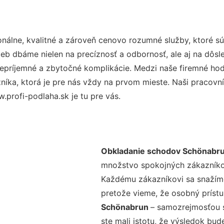
nálne, kvalitné a zároveň cenovo rozumné služby, ktoré s
užieb dbáme nielen na precíznosť a odbornosť, ale aj na dôs
ríjemné a zbytočné komplikácie. Medzi naše firemné hodno
ka, ktorá je pre nás vždy na prvom mieste. Naši pracovníc
profi-podlaha.sk je tu pre vás.
Obkladanie schodov Schönabr
množstvo spokojných zákazníkov 
Každému zákazníkovi sa snažíme
pretože vieme, že osobný príst
Schönabrun
– samozrejmosťou s
ste mali istotu, že výsledok bud