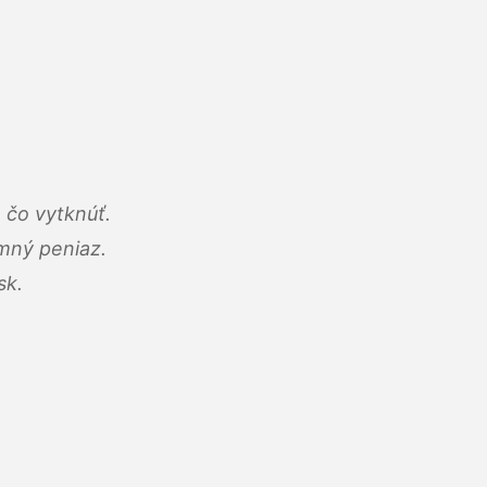
 čo vytknúť.
umný peniaz.
sk.