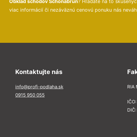
Obklad schodov Schönabrun
? Hľadáte na to skúsený
viac informácií či nezáväznú cenovú ponuku nás neváh
Kontaktujte nás
Fa
info@profi-podlaha.sk
RIA 
0915 950 055
IČO
DIČ