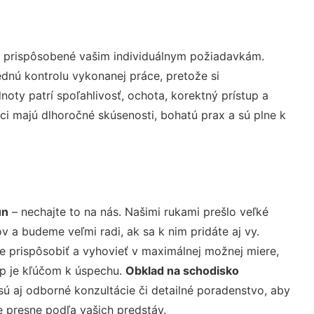
ú prispôsobené vašim individuálnym požiadavkám.
lednú kontrolu vykonanej práce, pretože si
ty patrí spoľahlivosť, ochota, korektný prístup a
i majú dlhoročné skúsenosti, bohatú prax a sú plne k
un
– nechajte to na nás. Našimi rukami prešlo veľké
a budeme veľmi radi, ak sa k nim pridáte aj vy.
 prispôsobiť a vyhovieť v maximálnej možnej miere,
up je kľúčom k úspechu.
Obklad na schodisko
ú aj odborné konzultácie či detailné poradenstvo, aby
e presne podľa vašich predstáv.