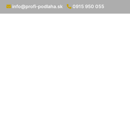
info@profi-podlaha.sk
0915 950 055
Oblože