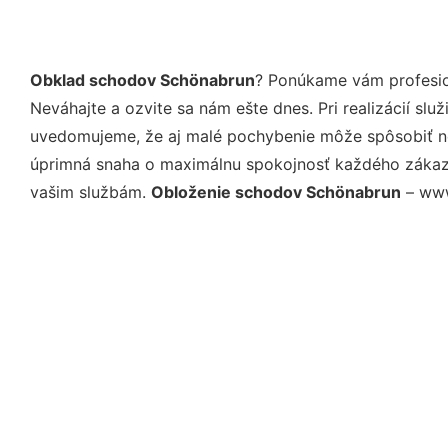
Obklad schodov Schönabrun
? Ponúkame vám profesio
Neváhajte a ozvite sa nám ešte dnes. Pri realizácií sl
uvedomujeme, že aj malé pochybenie môže spôsobiť nep
úprimná snaha o maximálnu spokojnosť každého zákazní
vašim službám.
Obloženie schodov Schönabrun
– www.