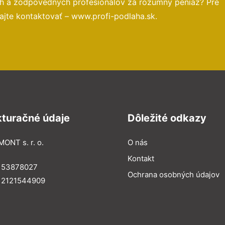
ch a zodpovedných profesionálov za rozumný peniaz? Pre
ajte kontaktovať – www.profi-podlaha.sk.
kturačné údaje
Dôležité odkazy
MONT s. r. o.
O nás
Kontakt
: 53878027
Ochrana osobných údajov
: 2121544909