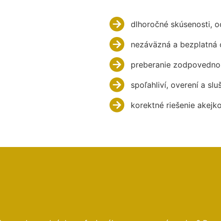
dlhoročné skúsenosti, 
nezáväzná a bezplatná 
preberanie zodpovednos
spoľahliví, overení a slu
korektné riešenie akejk