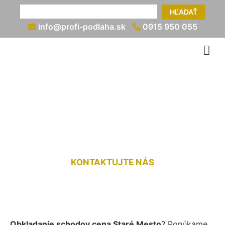
HĽADAŤ
info@profi-podlaha.sk
0915 950 055
Obklad schodov cena Staré
Mesto
KONTAKTUJTE NÁS
Obkladanie schodov cena Staré Mesto
? Ponúkame