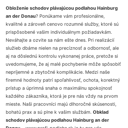
Obloženie schodov plávajúcou podlahou Hainburg
an der Donau
? Ponúkame vám profesionálne,
kvalitné a zároveň cenovo rozumné služby, ktoré sú
prispôsobené vašim individuálnym požiadavkám.
Neváhajte a ozvite sa nám ešte dnes. Pri realizácií
služieb dbáme nielen na precíznosť a odbornosť, ale
aj na dôslednú kontrolu vykonanej práce, pretože si
uvedomujeme, že aj malé pochybenie môže spôsobiť
nepríjemné a zbytočné komplikácie. Medzi naše
firemné hodnoty patrí spoľahlivosť, ochota, korektný
prístup a úprimná snaha o maximálnu spokojnosť
každého zákazníka, ktorá je pre nás vždy na prvom
mieste. Naši pracovníci majú dlhoročné skúsenosti,
bohatú prax a sú plne k vašim službám.
Obklad
schodov plávajúcou podlahou Hainburg an der
Donau
– www.profi-podlaha.sk je tu pre vás.