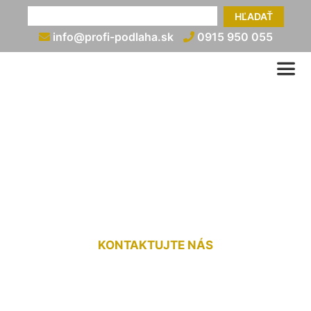
HĽADAŤ
info@profi-podlaha.sk
0915 950 055
Obklad schodov plávajúcou
podlahou Hainburg an der
Donau
KONTAKTUJTE NÁS