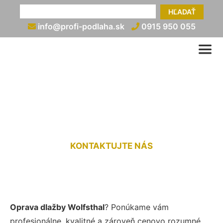
HĽADAŤ
info@profi-podlaha.sk
0915 950 055
Oprava dlažby Wolfsthal
KONTAKTUJTE NÁS
Oprava dlažby Wolfsthal
? Ponúkame vám
profesionálne, kvalitné a zároveň cenovo rozumné