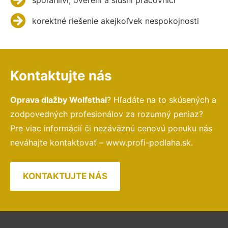
korektné riešenie akejkoľvek nespokojnosti
Kontaktujte nás
Oprava dlažby Wolfsthal
? Hľadáte na to skúsených a
zodpovedných profesionálov za rozumný peniaz?
Pre viac informácií či nezáväznú cenovú ponuku nás
neváhajte kontaktovať – www.profi-podlaha.sk.
KONTAKTUJTE NÁS