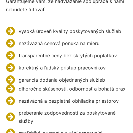
Garantujeme vám, že nadviazanie spolupráce s nami
nebudete ľutovať.
vysoká úroveň kvality poskytovaných služieb
nezáväzná cenová ponuka na mieru
transparentné ceny bez skrytých poplatkov
korektný a ľudský prístup pracovníkov
garancia dodania objednaných služieb
dlhoročné skúsenosti, odbornosť a bohatá prax
nezáväzná a bezplatná obhliadka priestorov
preberanie zodpovednosti za poskytované
služby
spoľahliví, overení a slušní pracovníci