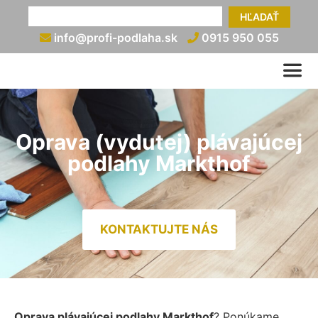
HĽADAŤ
info@profi-podlaha.sk
0915 950 055
Oprava (vydutej) plávajúcej
podlahy Markthof
KONTAKTUJTE NÁS
Oprava plávajúcej podlahy Markthof
? Ponúkame