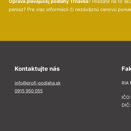
Oprava plávajúcej podlahy Trnávka
? Hľadáte na to s
peniaz? Pre viac informácií či nezáväznú cenovú ponu
Kontaktujte nás
Fa
info@profi-podlaha.sk
RIA 
0915 950 055
IČO
DIČ