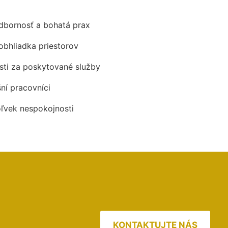
odbornosť a bohatá prax
obhliadka priestorov
ti za poskytované služby
šní pracovníci
oľvek nespokojnosti
KONTAKTUJTE NÁS