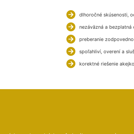
dlhoročné skúsenosti, 
nezáväzná a bezplatná 
preberanie zodpovednos
spoľahliví, overení a slu
korektné riešenie akejk