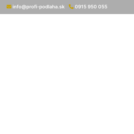
info@profi-podlaha.sk
0915 950 055
Oprava (vydut