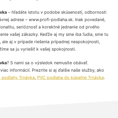
ávka
– hľadáte istotu v podobe skúseností, odbornosti
ávnej adrese – www.profi-podlaha.sk. Inak povedané,
nalitu, serióznosť a korektné jednanie od prvého
nie vašej zákazky. Keďže aj my sme iba ľudia, sme tu
 ale aj v prípade riešenia prípadnej nespokojnosti,
me sa ju vyriešiť k vašej spokojnosti.
ávka
? S nami sa o výsledok nemusíte obávať.
iac informácií. Prezrite si aj ďalšie naše služby, ako
j podlahy Trnávka
,
PVC podlaha do kúpeľne Trnávka
.