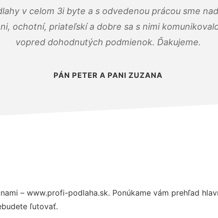
dlahy v celom 3i byte a s odvedenou prácou sme nad
zni, ochotní, priateľskí a dobre sa s nimi komunikoval
vopred dohodnutých podmienok. Ďakujeme.
PÁN PETER A PANI ZUZANA
nami – www.profi-podlaha.sk. Ponúkame vám prehľad hlavn
budete ľutovať.