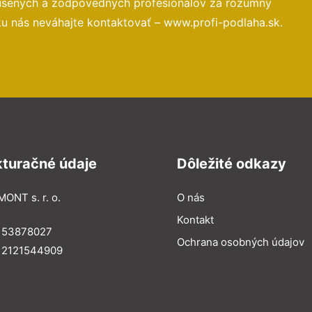
kúsených a zodpovedných profesionálov za rozumný
ku nás neváhajte kontaktovať – www.profi-podlaha.sk.
kturačné údaje
Dôležité odkazy
MONT s. r. o.
O nás
Kontakt
: 53878027
Ochrana osobných údajov
: 2121544909