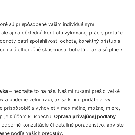
oré sú prispôsobené vašim individuálnym
 ale aj na dôslednú kontrolu vykonanej práce, pretože
noty patrí spoľahlivosť, ochota, korektný prístup a
i majú dlhoročné skúsenosti, bohatú prax a sú plne k
ávka
– nechajte to na nás. Našimi rukami prešlo veľké
a budeme veľmi radi, ak sa k nim pridáte aj vy.
 prispôsobiť a vyhovieť v maximálnej možnej miere,
up je kľúčom k úspechu.
Oprava plávajúcej podlahy
 odborné konzultácie či detailné poradenstvo, aby ste
resne podľa vašich predstáv.