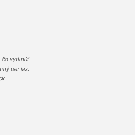
 čo vytknúť.
umný peniaz.
sk.