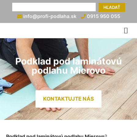
HĽADAŤ
info@profi-podlaha.sk
0915 950 055
Podklad pod laminátovú
podlahu Mierovo
KONTAKTUJTE NÁS
Podklad pod laminátovú podlahu Mierovo
?