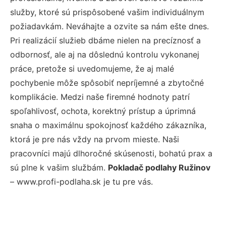
služby, ktoré sú prispôsobené vašim individuálnym
požiadavkám. Neváhajte a ozvite sa nám ešte dnes.
Pri realizácií služieb dbáme nielen na precíznosť a
odbornosť, ale aj na dôslednú kontrolu vykonanej
práce, pretože si uvedomujeme, že aj malé
pochybenie môže spôsobiť nepríjemné a zbytočné
komplikácie. Medzi naše firemné hodnoty patrí
spoľahlivosť, ochota, korektný prístup a úprimná
snaha o maximálnu spokojnosť každého zákazníka,
ktorá je pre nás vždy na prvom mieste. Naši
pracovníci majú dlhoročné skúsenosti, bohatú prax a
sú plne k vašim službám.
Pokladač podlahy Ružinov
– www.profi-podlaha.sk je tu pre vás.