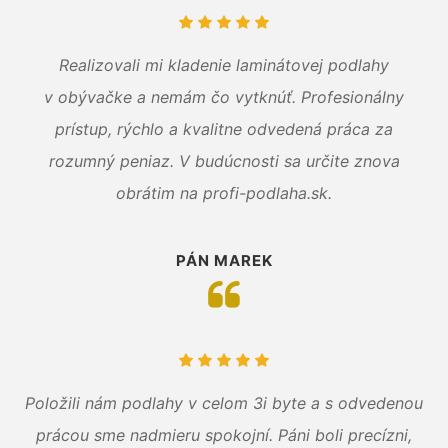
Realizovali mi kladenie laminátovej podlahy
v obývačke a nemám čo vytknúť. Profesionálny
prístup, rýchlo a kvalitne odvedená práca za
rozumný peniaz. V budúcnosti sa určite znova
obrátim na profi-podlaha.sk.
PÁN MAREK
Položili nám podlahy v celom 3i byte a s odvedenou
prácou sme nadmieru spokojní. Páni boli precízni,