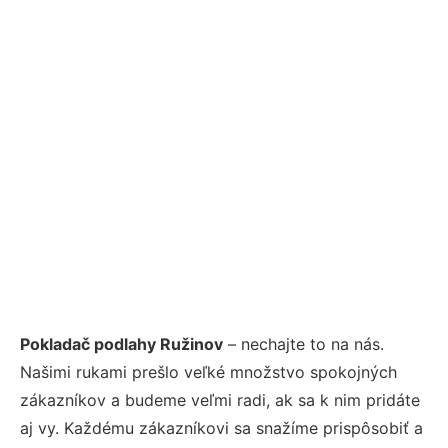
Pokladač podlahy Ružinov
– nechajte to na nás.
Našimi rukami prešlo veľké množstvo spokojných
zákazníkov a budeme veľmi radi, ak sa k nim pridáte
aj vy. Každému zákazníkovi sa snažíme prispôsobiť a