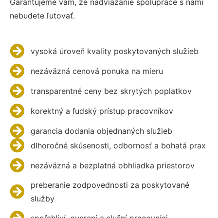
Garantujeme vám, že nadviazanie spolupráce s nami
nebudete ľutovať.
vysoká úroveň kvality poskytovaných služieb
nezáväzná cenová ponuka na mieru
transparentné ceny bez skrytých poplatkov
korektný a ľudský prístup pracovníkov
garancia dodania objednaných služieb
dlhoročné skúsenosti, odbornosť a bohatá prax
nezáväzná a bezplatná obhliadka priestorov
preberanie zodpovednosti za poskytované
služby
spoľahliví, overení a slušní pracovníci