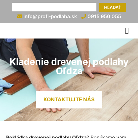
HĽADAŤ
info@profi-podlaha.sk
0915 950 055
Kladenie drevenej podlahy
Oľdza
KONTAKTUJTE NÁS
Pokládka drevenej podlahy Oľdza
? Ponúkame vám