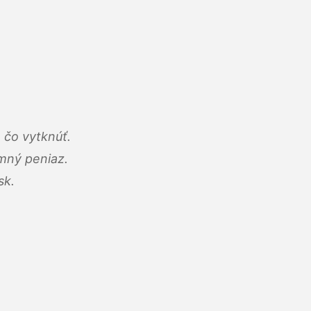
 čo vytknúť.
umný peniaz.
sk.