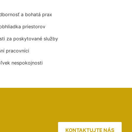
odbornosť a bohatá prax
obhliadka priestorov
ti za poskytované služby
šní pracovníci
oľvek nespokojnosti
KONTAKTUJTE NÁS