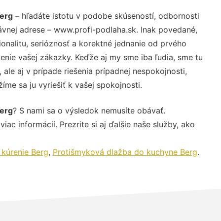
Berg
– hľadáte istotu v podobe skúseností, odbornosti
ávnej adrese – www.profi-podlaha.sk. Inak povedané,
nalitu, serióznosť a korektné jednanie od prvého
nie vašej zákazky. Keďže aj my sme iba ľudia, sme tu
 ale aj v prípade riešenia prípadnej nespokojnosti,
me sa ju vyriešiť k vašej spokojnosti.
Berg
? S nami sa o výsledok nemusíte obávať.
iac informácií. Prezrite si aj ďalšie naše služby, ako
 kúrenie Berg
,
Protišmyková dlažba do kuchyne Berg
.