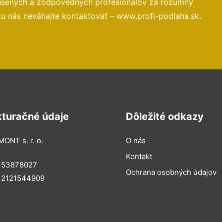
kúsených a zodpovedných profesionálov za rozumný
ku nás neváhajte kontaktovať – www.profi-podlaha.sk.
kturačné údaje
Dôležité odkazy
MONT s. r. o.
O nás
Kontakt
: 53878027
Ochrana osobných údajov
: 2121544909