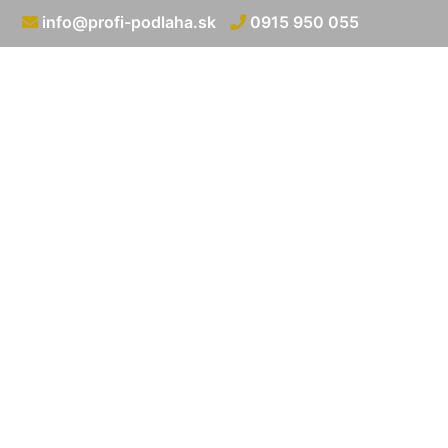
info@profi-podlaha.sk
0915 950 055
Kladenie