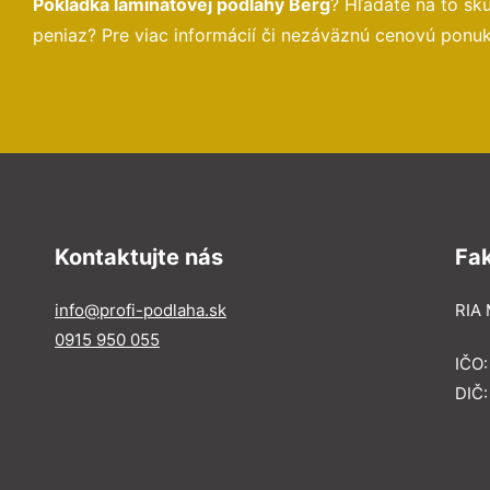
Pokládka laminátovej podlahy Berg
? Hľadáte na to s
peniaz? Pre viac informácií či nezáväznú cenovú ponu
Kontaktujte nás
Fa
info@profi-podlaha.sk
RIA 
0915 950 055
IČO
DIČ