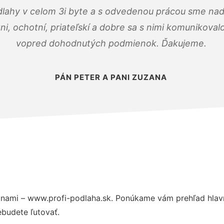
dlahy v celom 3i byte a s odvedenou prácou sme nad
zni, ochotní, priateľskí a dobre sa s nimi komunikoval
vopred dohodnutých podmienok. Ďakujeme.
PÁN PETER A PANI ZUZANA
nami – www.profi-podlaha.sk. Ponúkame vám prehľad hlavn
budete ľutovať.