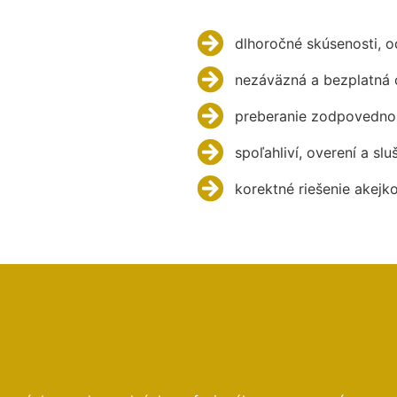
dlhoročné skúsenosti, 
nezáväzná a bezplatná 
preberanie zodpovednos
spoľahliví, overení a slu
korektné riešenie akejk