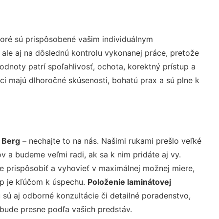
oré sú prispôsobené vašim individuálnym
 ale aj na dôslednú kontrolu vykonanej práce, pretože
noty patrí spoľahlivosť, ochota, korektný prístup a
i majú dlhoročné skúsenosti, bohatú prax a sú plne k
 Berg
– nechajte to na nás. Našimi rukami prešlo veľké
a budeme veľmi radi, ak sa k nim pridáte aj vy.
 prispôsobiť a vyhovieť v maximálnej možnej miere,
up je kľúčom k úspechu.
Položenie laminátovej
sú aj odborné konzultácie či detailné poradenstvo,
 bude presne podľa vašich predstáv.