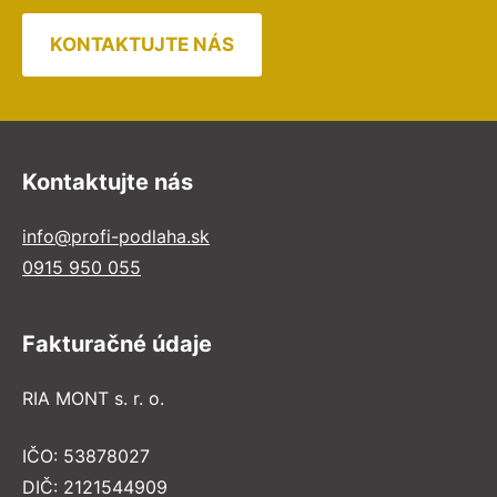
KONTAKTUJTE NÁS
Kontaktujte nás
info@profi-podlaha.sk
0915 950 055
Fakturačné údaje
RIA MONT s. r. o.
IČO: 53878027
DIČ: 2121544909