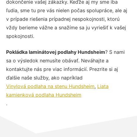
dokončenie vašej zákazky. Keďže aj my sme iba
ľudia, sme tu pre vás nielen počas spolupráce, ale aj
v prípade riešenia prípadnej nespokojnosti, ktorú
vždy berieme vážne a snažíme sa ju vyriešiť k vašej
spokojnosti.
Pokládka laminátovej podlahy Hundsheim
? S nami
sa o výsledok nemusíte obávať. Neváhajte a
kontaktujte nás pre viac informácií. Prezrite si aj
ďalšie naše služby, ako napríklad
Vinylová podlaha na stenu Hundsheim
,
Liata
kamienková podlaha Hundsheim
.