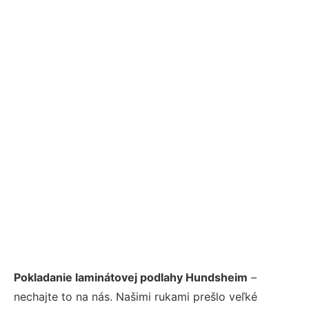
Pokladanie laminátovej podlahy Hundsheim
–
nechajte to na nás. Našimi rukami prešlo veľké