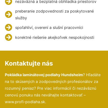
nezáväzná a bezplatná obhliadka priestorov
preberanie zodpovednosti za poskytované
služby
spoľahliví, overení a slušní pracovníci
korektné riešenie akejkoľvek nespokojnosti
Kontaktujte nás
Pokládka laminátovej podlahy Hundsheim
? Hľadáte
na to skúsených a zodpovedných profesionálov za
rozumný peniaz? Pre viac informácií či nezáväznú
cenovú ponuku nás neváhajte kontaktovať –
www.profi-podlaha.sk.