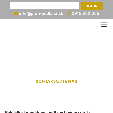
HĽADAŤ
info@profi-podlaha.sk
0915 950 055
Kladenie laminátovej
podlahy Loimersdorf
KONTAKTUJTE NÁS
Pokládka laminátovej podlahy Loimersdorf
?