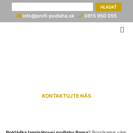
HĽADAŤ
info@profi-podlaha.sk
0915 950 055
Kladenie laminátovej
podlahy Pama
KONTAKTUJTE NÁS
Pokládka laminátovej podlahy Pama
? Ponúkame vám