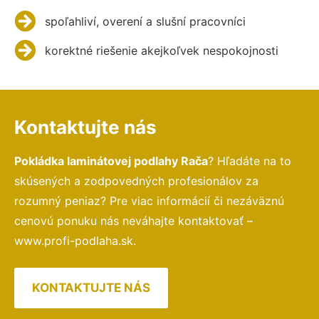
spoľahliví, overení a slušní pracovníci
korektné riešenie akejkoľvek nespokojnosti
Kontaktujte nás
Pokládka laminátovej podlahy Rača
? Hľadáte na to
skúsených a zodpovedných profesionálov za
rozumný peniaz? Pre viac informácií či nezáväznú
cenovú ponuku nás neváhajte kontaktovať –
www.profi-podlaha.sk.
KONTAKTUJTE NÁS