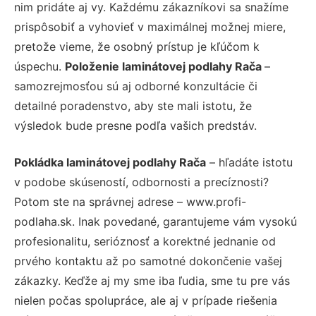
nim pridáte aj vy. Každému zákazníkovi sa snažíme
prispôsobiť a vyhovieť v maximálnej možnej miere,
pretože vieme, že osobný prístup je kľúčom k
úspechu.
Položenie laminátovej podlahy Rača
–
samozrejmosťou sú aj odborné konzultácie či
detailné poradenstvo, aby ste mali istotu, že
výsledok bude presne podľa vašich predstáv.
Pokládka laminátovej podlahy Rača
– hľadáte istotu
v podobe skúseností, odbornosti a precíznosti?
Potom ste na správnej adrese – www.profi-
podlaha.sk. Inak povedané, garantujeme vám vysokú
profesionalitu, serióznosť a korektné jednanie od
prvého kontaktu až po samotné dokončenie vašej
zákazky. Keďže aj my sme iba ľudia, sme tu pre vás
nielen počas spolupráce, ale aj v prípade riešenia