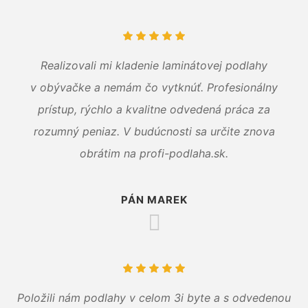
Realizovali mi kladenie laminátovej podlahy
v obývačke a nemám čo vytknúť. Profesionálny
prístup, rýchlo a kvalitne odvedená práca za
rozumný peniaz. V budúcnosti sa určite znova
obrátim na profi-podlaha.sk.
PÁN MAREK
Položili nám podlahy v celom 3i byte a s odvedenou