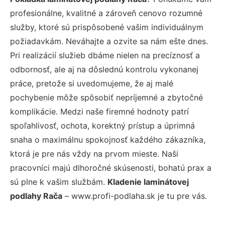
profesionálne, kvalitné a zároveň cenovo rozumné
služby, ktoré sú prispôsobené vašim individuálnym
požiadavkám. Neváhajte a ozvite sa nám ešte dnes.
Pri realizácií služieb dbáme nielen na precíznosť a
odbornosť, ale aj na dôslednú kontrolu vykonanej
práce, pretože si uvedomujeme, že aj malé
pochybenie môže spôsobiť nepríjemné a zbytočné
komplikácie. Medzi naše firemné hodnoty patrí
spoľahlivosť, ochota, korektný prístup a úprimná
snaha o maximálnu spokojnosť každého zákazníka,
ktorá je pre nás vždy na prvom mieste. Naši
pracovníci majú dlhoročné skúsenosti, bohatú prax a
sú plne k vašim službám.
Kladenie laminátovej
podlahy Rača
– www.profi-podlaha.sk je tu pre vás.