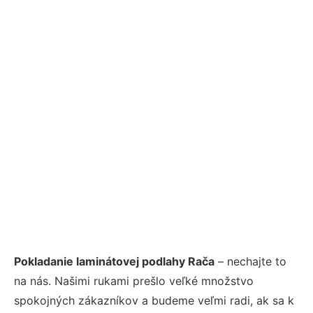
Pokladanie laminátovej podlahy Rača
– nechajte to
na nás. Našimi rukami prešlo veľké množstvo
spokojných zákazníkov a budeme veľmi radi, ak sa k