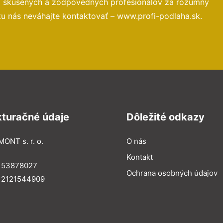
o skúsených a zodpovedných profesionálov za rozumný
ku nás neváhajte kontaktovať – www.profi-podlaha.sk.
kturačné údaje
Dôležité odkazy
MONT s. r. o.
O nás
Kontakt
: 53878027
Ochrana osobných údajov
: 2121544909