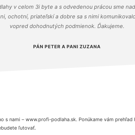
dlahy v celom 3i byte a s odvedenou prácou sme nad
zni, ochotní, priateľskí a dobre sa s nimi komunikoval
vopred dohodnutých podmienok. Ďakujeme.
PÁN PETER A PANI ZUZANA
o s nami – www.profi-podlaha.sk. Ponúkame vám prehľad h
budete ľutovať.