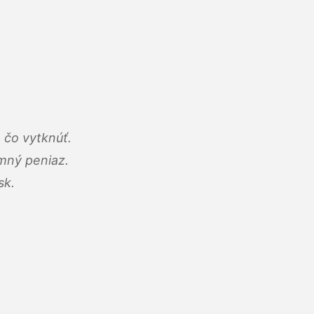
 čo vytknúť.
umný peniaz.
sk.