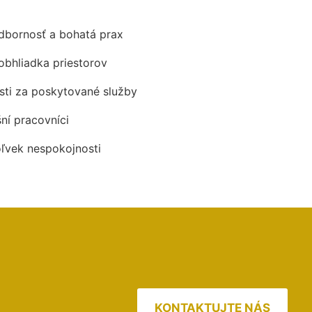
odbornosť a bohatá prax
obhliadka priestorov
ti za poskytované služby
šní pracovníci
oľvek nespokojnosti
KONTAKTUJTE NÁS