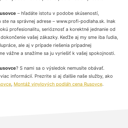
Rusovce
– hľadáte istotu v podobe skúseností,
 ste na správnej adrese – www.profi-podlaha.sk. Inak
ú profesionalitu, serióznosť a korektné jednanie od
dokončenie vašej zákazky. Keďže aj my sme iba ľudia,
upráce, ale aj v prípade riešenia prípadnej
e vážne a snažíme sa ju vyriešiť k vašej spokojnosti.
Rusovce
? S nami sa o výsledok nemusíte obávať.
iac informácií. Prezrite si aj ďalšie naše služby, ako
sovce
,
Montáž vinylových podláh cena Rusovce
.