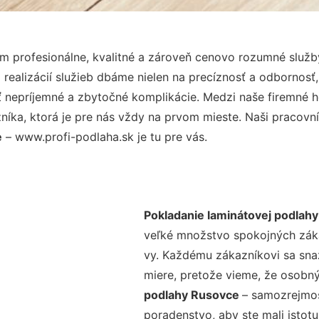
 profesionálne, kvalitné a zároveň cenovo rozumné služby
realizácií služieb dbáme nielen na precíznosť a odbornosť,
nepríjemné a zbytočné komplikácie. Medzi naše firemné hod
ka, ktorá je pre nás vždy na prvom mieste. Naši pracovníc
e
– www.profi-podlaha.sk je tu pre vás.
Pokladanie laminátovej podlah
veľké množstvo spokojných zákaz
vy. Každému zákazníkovi sa sna
miere, pretože vieme, že osobný
podlahy Rusovce
– samozrejmos
poradenstvo, aby ste mali istot