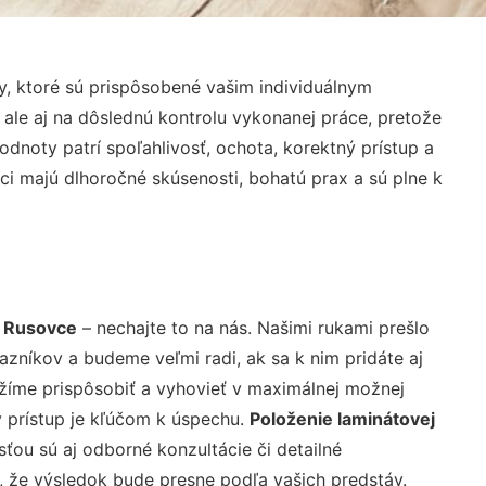
, ktoré sú prispôsobené vašim individuálnym
 ale aj na dôslednú kontrolu vykonanej práce, pretože
noty patrí spoľahlivosť, ochota, korektný prístup a
i majú dlhoročné skúsenosti, bohatú prax a sú plne k
y Rusovce
– nechajte to na nás. Našimi rukami prešlo
níkov a budeme veľmi radi, ak sa k nim pridáte aj
žíme prispôsobiť a vyhovieť v maximálnej možnej
 prístup je kľúčom k úspechu.
Položenie laminátovej
ťou sú aj odborné konzultácie či detailné
u, že výsledok bude presne podľa vašich predstáv.