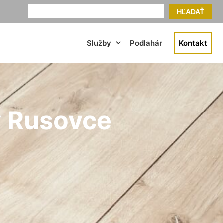
HĽADAŤ
Služby
Podlahár
Kontakt
y Rusovce