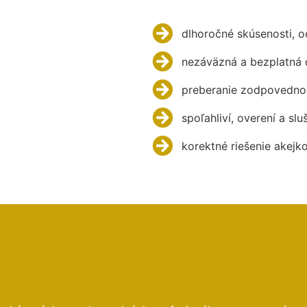
dlhoročné skúsenosti, 
nezáväzná a bezplatná 
preberanie zodpovednos
spoľahliví, overení a slu
korektné riešenie akejk