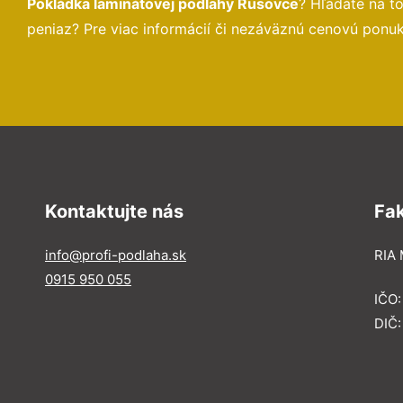
Pokládka laminátovej podlahy Rusovce
? Hľadáte na t
peniaz? Pre viac informácií či nezáväznú cenovú ponu
Kontaktujte nás
Fa
info@profi-podlaha.sk
RIA 
0915 950 055
IČO
DIČ