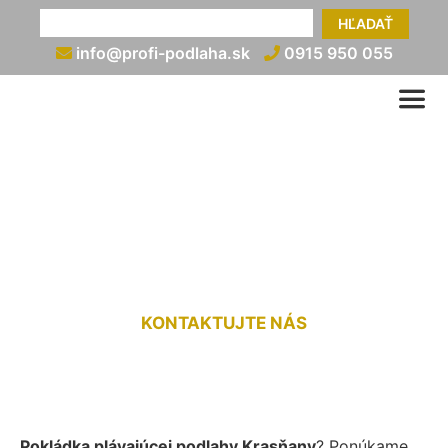
HĽADAŤ
info@profi-podlaha.sk
0915 950 055
Kladenie plávajúcej podlahy
Krasňany
KONTAKTUJTE NÁS
Pokládka plávajúcej podlahy Krasňany
? Ponúkame