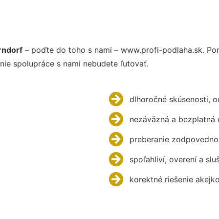
rndorf
– poďte do toho s nami – www.profi-podlaha.sk. P
nie spolupráce s nami nebudete ľutovať.
dlhoročné skúsenosti, 
nezáväzná a bezplatná 
preberanie zodpovednos
spoľahliví, overení a slu
korektné riešenie akejk