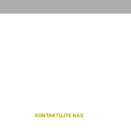
úcej podlahy na li
Jahrndorf
KONTAKTUJTE NÁS