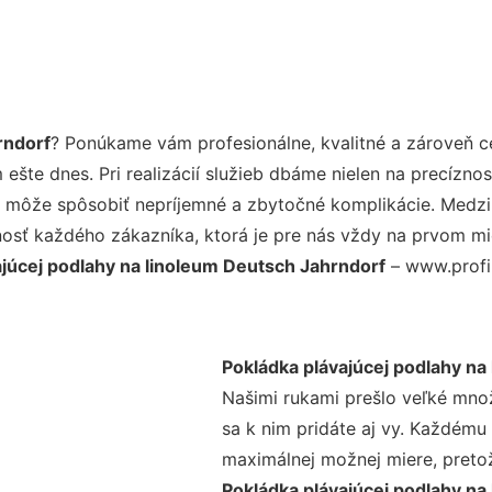
rndorf
? Ponúkame vám profesionálne, kvalitné a zároveň 
šte dnes. Pri realizácií služieb dbáme nielen na precíznos
 môže spôsobiť nepríjemné a zbytočné komplikácie. Medzi n
osť každého zákazníka, ktorá je pre nás vždy na prvom mie
ajúcej podlahy na linoleum Deutsch Jahrndorf
– www.profi-
Pokládka plávajúcej podlahy na
Našimi rukami prešlo veľké mno
sa k nim pridáte aj vy. Každému
maximálnej možnej miere, preto
Pokládka plávajúcej podlahy na