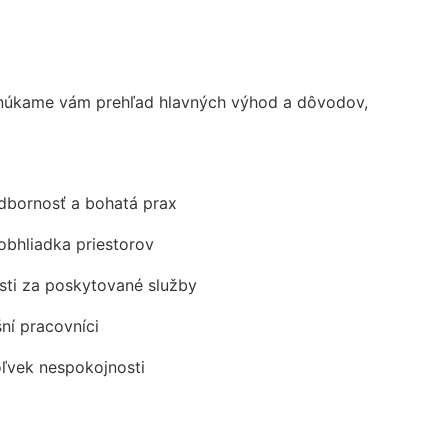
onúkame vám prehľad hlavných výhod a dôvodov,
odbornosť a bohatá prax
obhliadka priestorov
ti za poskytované služby
šní pracovníci
oľvek nespokojnosti