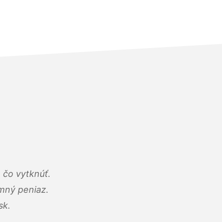
 čo vytknúť.
umný peniaz.
sk.