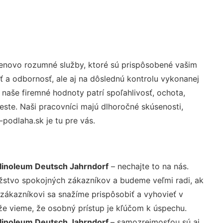
cenovo rozumné služby, ktoré sú prispôsobené vašim
ť a odbornosť, ale aj na dôslednú kontrolu vykonanej
aše firemné hodnoty patrí spoľahlivosť, ochota,
ste. Naši pracovníci majú dlhoročné skúsenosti,
podlaha.sk je tu pre vás.
 linoleum Deutsch Jahrndorf
– nechajte to na nás.
žstvo spokojných zákazníkov a budeme veľmi radi, ak
 zákazníkovi sa snažíme prispôsobiť a vyhovieť v
že vieme, že osobný prístup je kľúčom k úspechu.
 linoleum Deutsch Jahrndorf
– samozrejmosťou sú aj