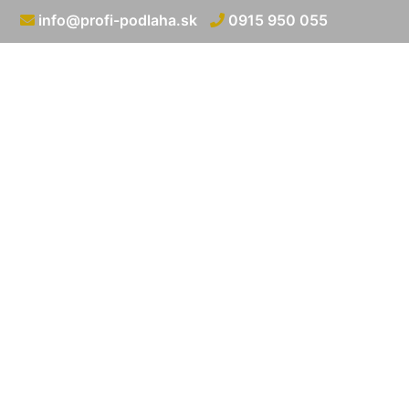
info@profi-podlaha.sk
0915 950 055
Pokládka plávaj