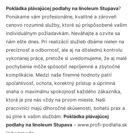
Pokládka plávajúcej podlahy na linoleum Stupava
?
Ponúkame vám profesionálne, kvalitné a zároveň
cenovo rozumné služby, ktoré sú prispôsobené vašim
individuálnym požiadavkám. Neváhajte a ozvite sa
nám ešte dnes. Pri realizácií služieb dbáme nielen na
precíznosť a odbornosť, ale aj na dôslednú kontrolu
vykonanej práce, pretože si uvedomujeme, že aj malé
pochybenie môže spôsobiť nepríjemné a zbytočné
komplikácie. Medzi naše firemné hodnoty patrí
spoľahlivosť, ochota, korektný prístup a úprimná
snaha o maximálnu spokojnosť každého zákazníka,
ktorá je pre nás vždy na prvom mieste. Naši
pracovníci majú dlhoročné skúsenosti, bohatú prax a
sú plne k vašim službám.
Pokládka plávajúcej
podlahy na linoleum Stupava
– www.profi-podlaha.sk
je tu pre vás.