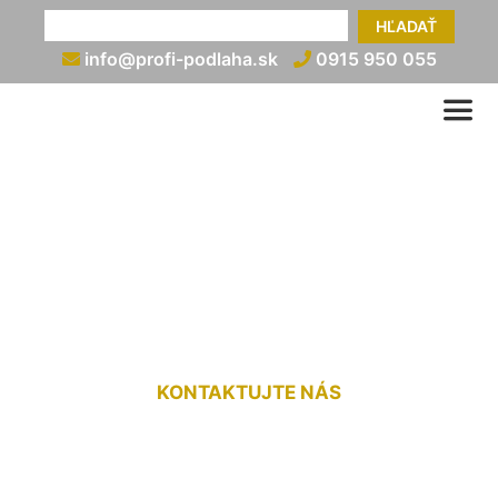
HĽADAŤ
info@profi-podlaha.sk
0915 950 055
Pokládka plávajúcej
podlahy na linoleum
Stupava
KONTAKTUJTE NÁS