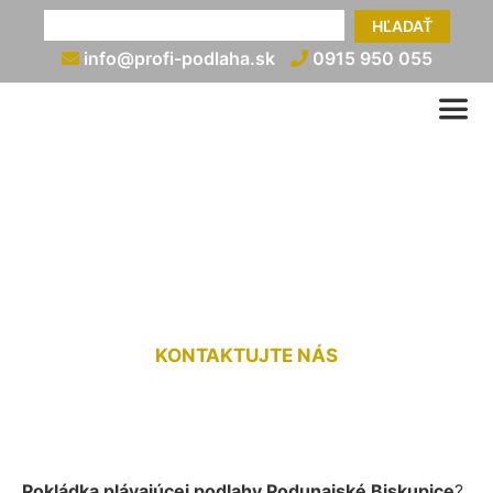
HĽADAŤ
info@profi-podlaha.sk
0915 950 055
Kladenie plávajúcej podlahy
Podunajské Biskupice
KONTAKTUJTE NÁS
Pokládka plávajúcej podlahy Podunajské Biskupice
?