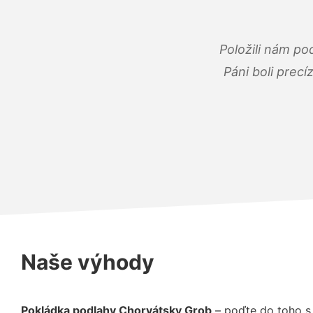
Položili nám po
Páni boli precí
Naše výhody
Pokládka podlahy Chorvátsky Grob
– poďte do toho s