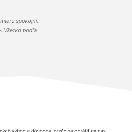
mieru spokojní.
o. Všetko podľa
ých výhod a dôvodov, prečo sa obrátiť na nás.