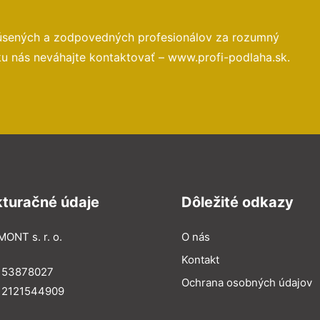
kúsených a zodpovedných profesionálov za rozumný
ku nás neváhajte kontaktovať – www.profi-podlaha.sk.
kturačné údaje
Dôležité odkazy
MONT s. r. o.
O nás
Kontakt
: 53878027
Ochrana osobných údajov
: 2121544909