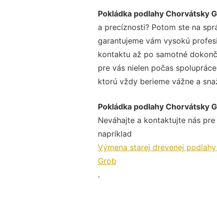
Pokládka podlahy Chorvátsky 
a precíznosti? Potom ste na spr
garantujeme vám vysokú profesio
kontaktu až po samotné dokonče
pre vás nielen počas spolupráce,
ktorú vždy berieme vážne a snaží
Pokládka podlahy Chorvátsky 
Neváhajte a kontaktujte nás pre v
napríklad
Výmena starej drevenej podlah
Grob
.