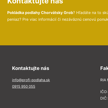
Kontaktujte nás
Pokládka podlahy Chorvátsky Grob
? Hľadáte na to s
peniaz? Pre viac informácií či nezáväznú cenovú ponu
Kontaktujte nás
Fa
info@profi-podlaha.sk
RIA 
0915 950 055
IČO
DIČ