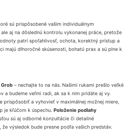
toré sú prispôsobené vašim individuálnym
 ale aj na dôslednú kontrolu vykonanej práce, pretože
noty patrí spoľahlivosť, ochota, korektný prístup a
i majú dlhoročné skúsenosti, bohatú prax a sú plne k
 Grob
– nechajte to na nás. Našimi rukami prešlo veľké
a budeme veľmi radi, ak sa k nim pridáte aj vy.
 prispôsobiť a vyhovieť v maximálnej možnej miere,
up je kľúčom k úspechu.
Položenie podlahy
ťou sú aj odborné konzultácie či detailné
u, že výsledok bude presne podľa vašich predstáv.