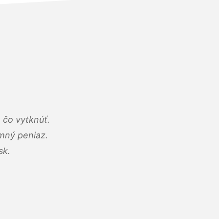
 čo vytknúť.
umný peniaz.
sk.