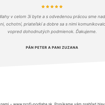
dlahy v celom 3i byte a s odvedenou prácou sme nad
zni, ochotní, priateľskí a dobre sa s nimi komunikoval
vopred dohodnutých podmienok. Ďakujeme.
PÁN PETER A PANI ZUZANA
 nami – www.profi-podlaha.sk. Ponúkame vám prehľad hlavn