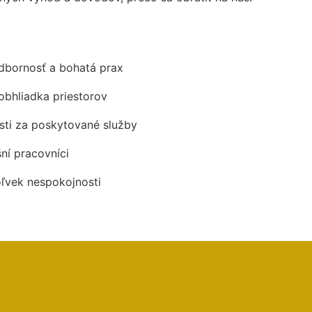
odbornosť a bohatá prax
obhliadka priestorov
ti za poskytované služby
šní pracovníci
oľvek nespokojnosti