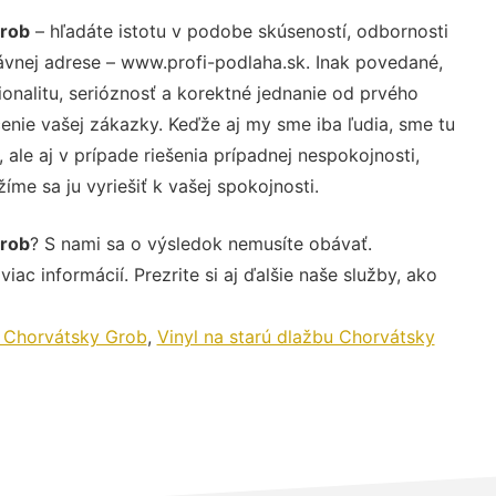
Grob
– hľadáte istotu v podobe skúseností, odbornosti
ávnej adrese – www.profi-podlaha.sk. Inak povedané,
nalitu, serióznosť a korektné jednanie od prvého
nie vašej zákazky. Keďže aj my sme iba ľudia, sme tu
 ale aj v prípade riešenia prípadnej nespokojnosti,
me sa ju vyriešiť k vašej spokojnosti.
Grob
? S nami sa o výsledok nemusíte obávať.
iac informácií. Prezrite si aj ďalšie naše služby, ako
y Chorvátsky Grob
,
Vinyl na starú dlažbu Chorvátsky