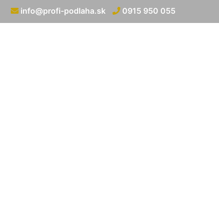
info@profi-podlaha.sk
0915 950 055
Kladenie