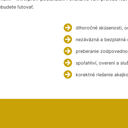
budete ľutovať.
dlhoročné skúsenosti, 
nezáväzná a bezplatná 
preberanie zodpovednos
spoľahliví, overení a slu
korektné riešenie akejk