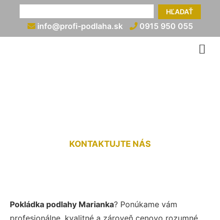
HĽADAŤ
info@profi-podlaha.sk
0915 950 055
Kladenie podlahy Marianka
KONTAKTUJTE NÁS
Pokládka podlahy Marianka
? Ponúkame vám
profesionálne, kvalitné a zároveň cenovo rozumné