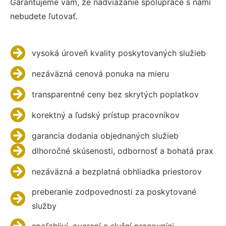
Garantujeme vám, že nadviazanie spolupráce s nami
nebudete ľutovať.
vysoká úroveň kvality poskytovaných služieb
nezáväzná cenová ponuka na mieru
transparentné ceny bez skrytých poplatkov
korektný a ľudský prístup pracovníkov
garancia dodania objednaných služieb
dlhoročné skúsenosti, odbornosť a bohatá prax
nezáväzná a bezplatná obhliadka priestorov
preberanie zodpovednosti za poskytované
služby
spoľahliví, overení a slušní pracovníci