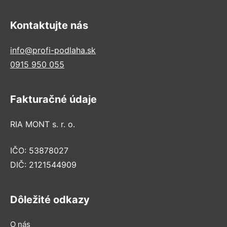
Kontaktujte nás
info@profi-podlaha.sk
0915 950 055
Fakturačné údaje
RIA MONT s. r. o.
IČO: 53878027
DIČ: 2121544909
Dôležité odkazy
O nás