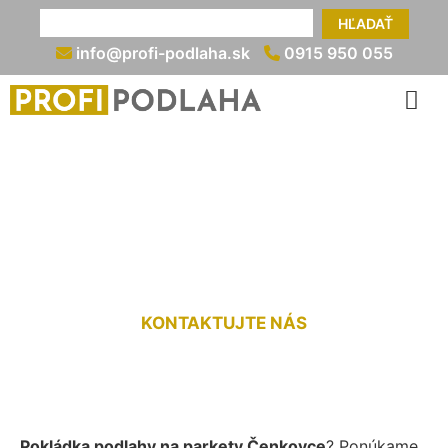
HĽADAŤ
info@profi-podlaha.sk
0915 950 055
Pokládka podlahy na
parkety Čenkovce
KONTAKTUJTE NÁS
Pokládka podlahy na parkety Čenkovce
? Ponúkame