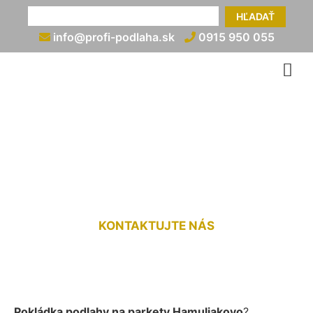
HĽADAŤ
info@profi-podlaha.sk
0915 950 055
Pokládka podlahy na
parkety Hamuliakovo
KONTAKTUJTE NÁS
Pokládka podlahy na parkety Hamuliakovo
?