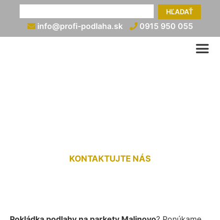
HĽADAŤ
info@profi-podlaha.sk
0915 950 055
Pokládka podlahy na
parkety Malinovo
KONTAKTUJTE NÁS
Pokládka podlahy na parkety Malinovo
? Ponúkame