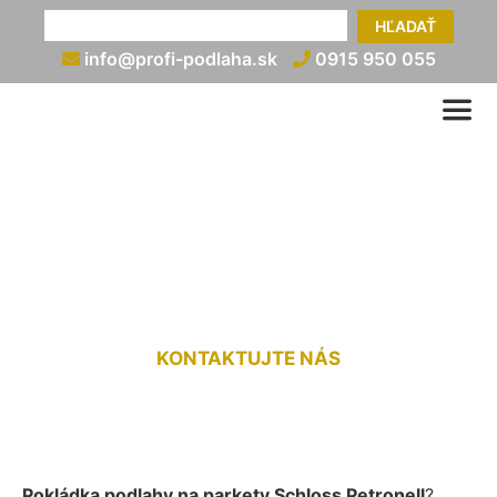
HĽADAŤ
info@profi-podlaha.sk
0915 950 055
Pokládka podlahy na
parkety Schloss Petronell
KONTAKTUJTE NÁS
Pokládka podlahy na parkety Schloss Petronell
?