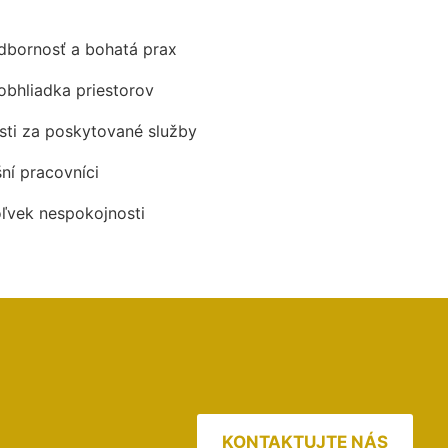
odbornosť a bohatá prax
obhliadka priestorov
ti za poskytované služby
šní pracovníci
oľvek nespokojnosti
KONTAKTUJTE NÁS