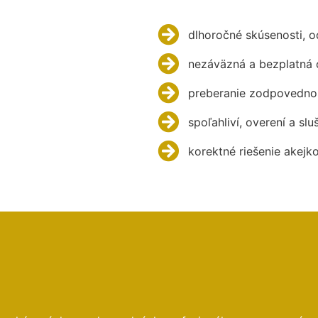
dlhoročné skúsenosti, 
nezáväzná a bezplatná 
preberanie zodpovednos
spoľahliví, overení a slu
korektné riešenie akejk