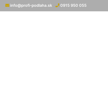
info@profi-podlaha.sk
0915 950 055
Pokládka po