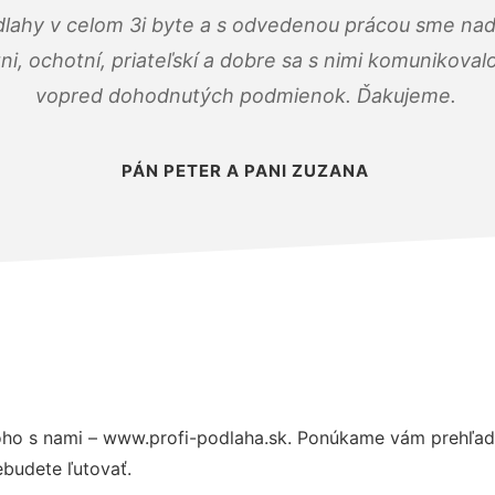
dlahy v celom 3i byte a s odvedenou prácou sme nad
zni, ochotní, priateľskí a dobre sa s nimi komunikoval
vopred dohodnutých podmienok. Ďakujeme.
PÁN PETER A PANI ZUZANA
ho s nami – www.profi-podlaha.sk. Ponúkame vám prehľad 
budete ľutovať.