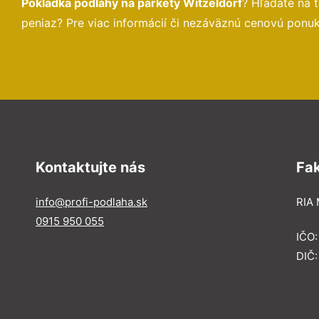
Pokládka podlahy na parkety Witzeldorf
? Hľadáte na 
peniaz? Pre viac informácií či nezáväznú cenovú ponu
Kontaktujte nás
Fa
info@profi-podlaha.sk
RIA 
0915 950 055
IČO
DIČ