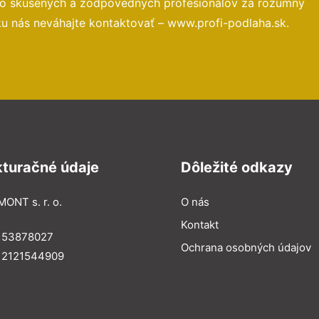
to skúsených a zodpovedných profesionálov za rozumný
ku nás neváhajte kontaktovať – www.profi-podlaha.sk.
kturačné údaje
Dôležité odkazy
MONT s. r. o.
O nás
Kontakt
: 53878027
Ochrana osobných údajov
: 2121544909