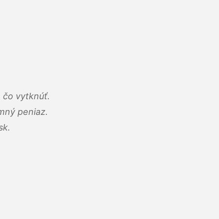
 čo vytknúť.
umný peniaz.
sk.