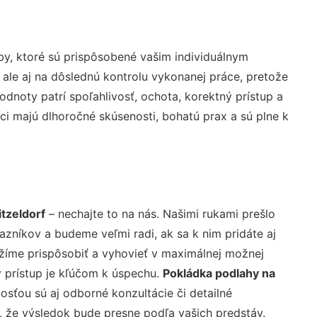
y, ktoré sú prispôsobené vašim individuálnym
 ale aj na dôslednú kontrolu vykonanej práce, pretože
noty patrí spoľahlivosť, ochota, korektný prístup a
i majú dlhoročné skúsenosti, bohatú prax a sú plne k
tzeldorf
– nechajte to na nás. Našimi rukami prešlo
níkov a budeme veľmi radi, ak sa k nim pridáte aj
žíme prispôsobiť a vyhovieť v maximálnej možnej
 prístup je kľúčom k úspechu.
Pokládka podlahy na
sťou sú aj odborné konzultácie či detailné
u, že výsledok bude presne podľa vašich predstáv.