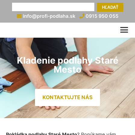
HĽADAŤ
info@profi-podlaha.sk
0915 950 055
Kladenie podlahy Staré
Mesto
KONTAKTUJTE NÁS
Pokládka podlahy Staré Mesto
? Ponúkame vám